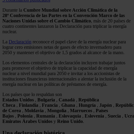
Durante la
Cumbre Mundial sobre Acción Climática de la
28ª Conferencia de las Partes en la Convención Marco de las
Naciones Unidas sobre el Cambio Climático
, más de 20 países de
cuatro continentes lanzaron la Declaración para triplicar la energía
nuclear.
La
Declaración
reconoce el papel clave de la energía nuclear para
lograr cero emisiones netas de gases de efecto invernadero para
2050 y mantener el objetivo de 1,5 grados al alcance de la mano.
Los elementos centrales de la declaración incluyen trabajar juntos
para promover el objetivo de triplicar la capacidad de energía
nuclear a nivel mundial para 2050 e invitar a los accionistas de
instituciones financieras internacionales a alentar la inclusión de la
energía nuclear en las políticas de préstamos de energía.
Los países que lo respaldan son
Estados
Unidos
,
Bulgaria
,
Canadá
,
República
Checa
,
Finlandia
,
Francia
,
Ghana
,
Hungría
,
Japón
,
Repúblic
de Corea
,
Moldavia
,
Mongolia
,
Marruecos
,
Países
Bajos
,
Polonia
,
Rumania
,
Eslovaquia
,
Eslovenia
,
Suecia
,
Ucra
Emiratos Árabes Unidos
y
Reino Unido
.
Una declaración histórica