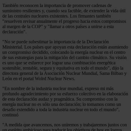
También reconocen la importancia de promover cadenas de
suministro resilientes y, cuando sea factible, de extender la vida útil
de las centrales nucleares existentes. Los firmantes también
"resuelven revisar anualmente el progreso hacia estos compromisos
al margen de la COP" y "llamar a otros países a unirse a esta
declaración".
"No se puede subestimar la importancia de la Declaración
Ministerial. Los países que apoyan esta declaración están asumiendo
un compromiso decidido, colocando la energía nuclear en el centro
de sus estrategias para la mitigación del cambio climático. Su visión
es uno que se esfuerce por lograr una combinación energética
sostenible, rentable, segura y equitativa en todo el mundo", dijo la
directora general de la Asociación Nuclear Mundial, Sama Bilbao y
León en el portal Wolrd Nuclear News.
"En nombre de la industria nuclear mundial, expreso mi más
profundo agradecimiento por su esfuerzo colectivo en la elaboración
de esta declaración audaz y pragmática. Su compromiso con la
energía nuclear no es sólo una declaración; lo tomamos como un
desafío extendido a toda la industria nuclear en todo el mundo",
continuó
"A medida que avancemos, nos uniremos y trabajaremos juntos con
un espíritu ambicioso para traducir los objetivos de hoy en logros