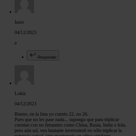
Iases
04/12/2023
a
Responder
Lokiz
04/12/2023
Bueno, en la lista yo cuento 22, no 26.
Pues que no les pase nada... supongo que para triplicar
cuentan con no firmantes como China, Rusia, India o Irán,
pero aún así, veo bastante inverosimil no sólo triplicar la
potencia actual, sino mantenerla en cifras similares.