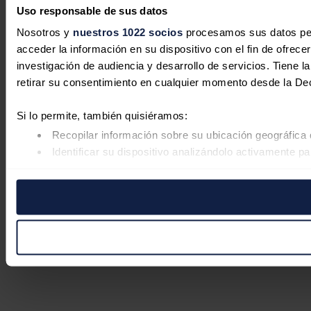
Uso responsable de sus datos
Nosotros y
nuestros 1022 socios
procesamos sus datos pers
acceder la información en su dispositivo con el fin de ofrece
investigación de audiencia y desarrollo de servicios. Tiene 
retirar su consentimiento en cualquier momento desde la De
Si lo permite, también quisiéramos:
Recopilar información sobre su ubicación geográfica 
Identificar su dispositivo analizándolo activamente pa
Obtenga más información sobre cómo se procesan sus datos
retirar su consentimiento en cualquier momento en la Declar
Las cookies de este sitio web se usan para personalizar el co
Además, compartimos información sobre el uso que haga del s
pueden combinarla con otra información que les haya proporc