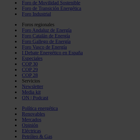
Foro de Movilidad Sostenible
Foro de Transición Energética
Foro Industrial
Foros regionales
Foro Andaluz de Energía
Foro Catalán de Energía
Foro Gallego de Energía
Foro Vasco de Energía
I Debate Energético en España
Especiales
COP 30
COP 29
COP 28
Servicios
Newsletter
Media kit
ON | Podcast
Política energética
Renovables
Mercados
Opinión
Eléctricas
Petróleo & Gas