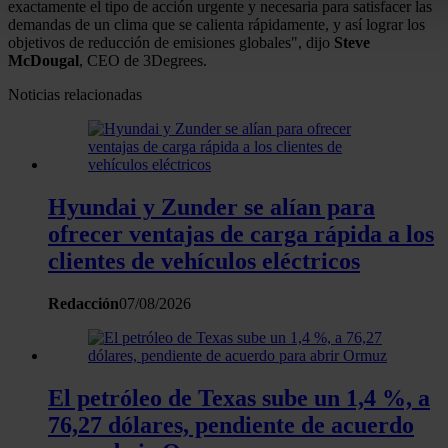
exactamente el tipo de acción urgente y necesaria para satisfacer las
Obtenga más información sobre cómo se procesan sus dato
demandas de un clima que se calienta rápidamente, y así lograr los
objetivos de reducción de emisiones globales", dijo
Steve
personales y establezca sus preferencias en la
sección de
McDougal
, CEO de 3Degrees.
datos
. Puede cambiar o retirar su consentimiento en cualqui
momento en la Declaración de cookies.
Noticias relacionadas
Las cookies de este sitio web se usan para personalizar el
contenido y los anuncios, ofrecer funciones de redes sociale
analizar el tráfico. Además, compartimos información sobre 
Hyundai y Zunder se alían para
uso que haga del sitio web con nuestros partners de redes
ofrecer ventajas de carga rápida a los
sociales, publicidad y análisis web, quienes pueden combina
clientes de vehículos eléctricos
con otra información que les haya proporcionado o que haya
recopilado a partir del uso que haya hecho de sus servicios.
Redacción
07/08/2026
El petróleo de Texas sube un 1,4 %, a
76,27 dólares, pendiente de acuerdo