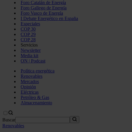
Foro Catalán de Energía
Foro Gallego de Energía
Foro Vasco de Energía
I Debate Energético en España
Especiales
COP 30
COP 29
COP 28
Servicios
Newsletter
Media kit
ON | Podcast
Política energética
Renovables
Mercados
Opinión
Eléctricas
Petróleo & Gas
Almacenamiento
Buscar
Renovables