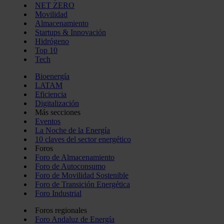
NET ZERO
Movilidad
Almacenamiento
Startups & Innovación
Hidrógeno
Top 10
Tech
Bioenergía
LATAM
Eficiencia
Digitalización
Más secciones
Eventos
La Noche de la Energía
10 claves del sector energético
Foros
Foro de Almacenamiento
Foro de Autoconsumo
Foro de Movilidad Sostenible
Foro de Transición Energética
Foro Industrial
Foros regionales
Foro Andaluz de Energía