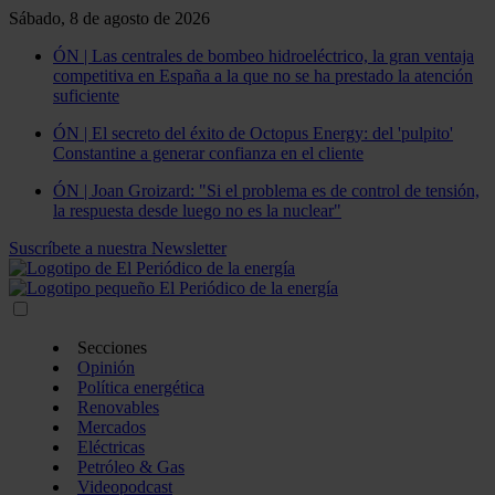
Sábado, 8 de agosto de 2026
ÓN | Las centrales de bombeo hidroeléctrico, la gran ventaja
competitiva en España a la que no se ha prestado la atención
suficiente
ÓN | El secreto del éxito de Octopus Energy: del 'pulpito'
Constantine a generar confianza en el cliente
ÓN | Joan Groizard: "Si el problema es de control de tensión,
la respuesta desde luego no es la nuclear"
Suscríbete a nuestra Newsletter
Secciones
Opinión
Política energética
Renovables
Mercados
Eléctricas
Petróleo & Gas
Videopodcast