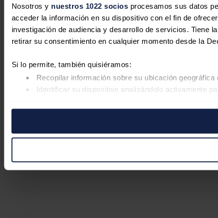
Nosotros y
nuestros 1022 socios
procesamos sus datos pers
acceder la información en su dispositivo con el fin de ofrece
investigación de audiencia y desarrollo de servicios. Tiene 
retirar su consentimiento en cualquier momento desde la De
Si lo permite, también quisiéramos:
Recopilar información sobre su ubicación geográfica 
Identificar su dispositivo analizándolo activamente pa
Obtenga más información sobre cómo se procesan sus datos
retirar su consentimiento en cualquier momento en la Declar
Las cookies de este sitio web se usan para personalizar el co
Además, compartimos información sobre el uso que haga del s
pueden combinarla con otra información que les haya proporc