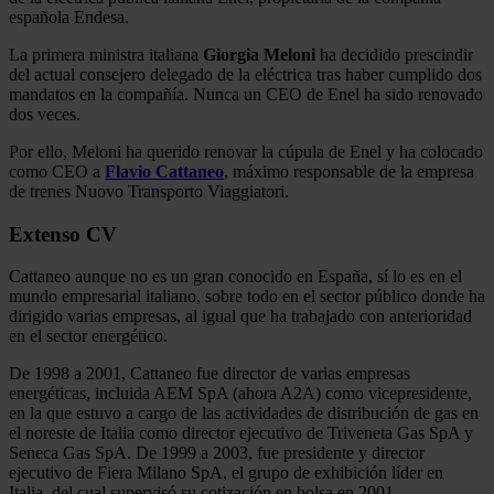
española Endesa.
La primera ministra italiana
Giorgia Meloni
ha decidido prescindir
del actual consejero delegado de la eléctrica tras haber cumplido dos
mandatos en la compañía. Nunca un CEO de Enel ha sido renovado
dos veces.
Por ello, Meloni ha querido renovar la cúpula de Enel y ha colocado
como CEO a
Flavio Cattaneo
, máximo responsable de la empresa
de trenes Nuovo Transporto Viaggiatori.
Extenso CV
Cattaneo aunque no es un gran conocido en España, sí lo es en el
mundo empresarial italiano, sobre todo en el sector público donde ha
dirigido varias empresas, al igual que ha trabajado con anterioridad
en el sector energético.
De 1998 a 2001, Cattaneo fue director de varias empresas
energéticas, incluida AEM SpA (ahora A2A) como vicepresidente,
en la que estuvo a cargo de las actividades de distribución de gas en
el noreste de Italia como director ejecutivo de Triveneta Gas SpA y
Seneca Gas SpA. De 1999 a 2003, fue presidente y director
ejecutivo de Fiera Milano SpA, el grupo de exhibición líder en
Italia, del cual supervisó su cotización en bolsa en 2001.