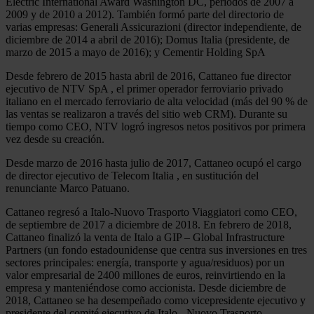
Electric International Award Washington DC, períodos de 2007 a
2009 y de 2010 a 2012). También formó parte del directorio de
varias empresas: Generali Assicurazioni (director independiente, de
diciembre de 2014 a abril de 2016); Domus Italia (presidente, de
marzo de 2015 a mayo de 2016); y Cementir Holding SpA
Desde febrero de 2015 hasta abril de 2016, Cattaneo fue director
ejecutivo de NTV SpA , el primer operador ferroviario privado
italiano en el mercado ferroviario de alta velocidad (más del 90 % de
las ventas se realizaron a través del sitio web CRM). Durante su
tiempo como CEO, NTV logró ingresos netos positivos por primera
vez desde su creación.
Desde marzo de 2016 hasta julio de 2017, Cattaneo ocupó el cargo
de director ejecutivo de Telecom Italia , en sustitución del
renunciante Marco Patuano.
Cattaneo regresó a Italo-Nuovo Trasporto Viaggiatori como CEO,
de septiembre de 2017 a diciembre de 2018. En febrero de 2018,
Cattaneo finalizó la venta de Italo a GIP – Global Infrastructure
Partners (un fondo estadounidense que centra sus inversiones en tres
sectores principales: energía, transporte y agua/residuos) por un
valor empresarial de 2400 millones de euros, reinvirtiendo en la
empresa y manteniéndose como accionista. Desde diciembre de
2018, Cattaneo se ha desempeñado como vicepresidente ejecutivo y
presidente del comité ejecutivo de Italo - Nuovo Trasporto