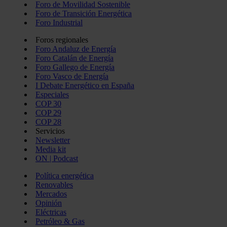
Foro de Movilidad Sostenible
Foro de Transición Energética
Foro Industrial
Foros regionales
Foro Andaluz de Energía
Foro Catalán de Energía
Foro Gallego de Energía
Foro Vasco de Energía
I Debate Energético en España
Especiales
COP 30
COP 29
COP 28
Servicios
Newsletter
Media kit
ON | Podcast
Política energética
Renovables
Mercados
Opinión
Eléctricas
Petróleo & Gas