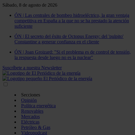
Sábado, 8 de agosto de 2026
ÓN | Las centrales de bombeo hidroeléctrico, la gran ventaja
competitiva en España a la que no se ha prestado la atención
suficiente
ÓN | El secreto del éxito de Octopus Energy: del 'pulpito'
Constantine a generar confianza en el cliente
ÓN | Joan Groizard: "Si el problema es de control de tensión,
la respuesta desde luego no es la nuclear"
Suscríbete a nuestra Newsletter
Secciones
Opinión
Política energética
Renovables
Mercados
Eléctricas
Petróleo & Gas
Videopodcast