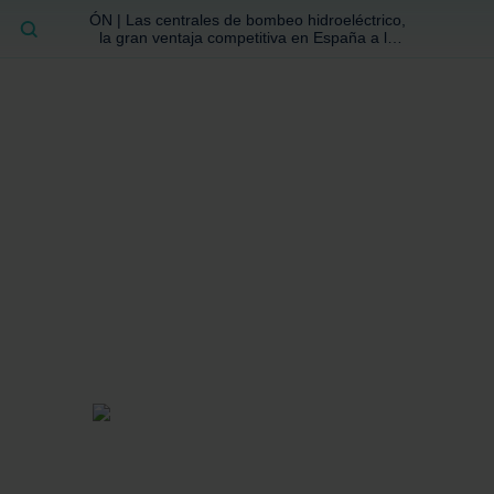
ÓN | Las centrales de bombeo hidroeléctrico,
BUSCAR
la gran ventaja competitiva en España a la
que no se ha prestado la atención suficiente