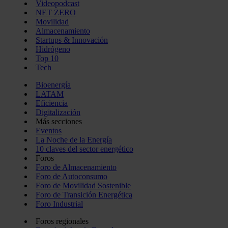
Videopodcast
NET ZERO
Movilidad
Almacenamiento
Startups & Innovación
Hidrógeno
Top 10
Tech
Bioenergía
LATAM
Eficiencia
Digitalización
Más secciones
Eventos
La Noche de la Energía
10 claves del sector energético
Foros
Foro de Almacenamiento
Foro de Autoconsumo
Foro de Movilidad Sostenible
Foro de Transición Energética
Foro Industrial
Foros regionales