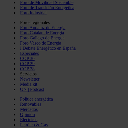
Foro de Movilidad Sostenible
Foro de Transición Energética
Foro Industrial
Foros regionales
Foro Andaluz de Energía
Foro Catalán de Energía
Foro Gallego de Energía
Foro Vasco de Energía
I Debate Energético en España
Especiales
COP 30
COP 29
COP 28
Servicios
Newsletter
Media kit
ON | Podcast
Política energética
Renovables
Mercados
Opinión
Eléctricas
Petróleo & Gas