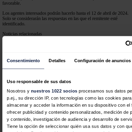
favorable.
Los agentes interesados podrán hacerlo hasta el 12 de abril de 2024.
Solo se considerarán las respuestas en las que el remitente esté
identificado.
Noticias relacionadas
Consentimiento
Detalles
Configuración de anuncios
España eleva sus previsiones de
capacidad en centros de datos para
Uso responsable de sus datos
2030, según Bank of America
Nosotros y
nuestros 1022 socios
procesamos sus datos pe
Redacción
04/08/2026
p.ej., su dirección IP, con tecnologías como las cookies para
almacenar y acceder la información en su dispositivo con el 
ofrecer publicidad y contenido personalizados, medición de p
y contenido, investigación de audiencia y desarrollo de servi
Tiene la opción de seleccionar quién usa sus datos y con qu
Iberdrola planea duplicar la