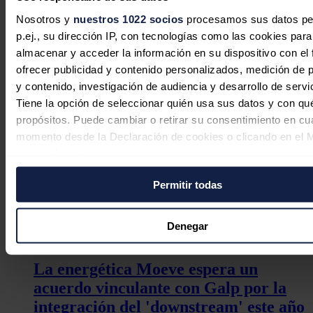
Con este proyecto, la compañía avanza en su objetivo de liderar la
producción de biocombustibles 2G en
España
y
Portugal
, con una
Nosotros y
nuestros 1022 socios
procesamos sus datos pe
capacidad de producción anual en 2030 de 2,5 millones de toneladas
p.ej., su dirección IP, con tecnologías como las cookies para
de biocombustibles, de las que 800.000 toneladas serán de
SAF
,
almacenar y acceder la información en su dispositivo con el 
una cantidad suficiente como para sobrevolar 2.000 veces el planeta.
ofrecer publicidad y contenido personalizados, medición de p
Noticias relacionadas
y contenido, investigación de audiencia y desarrollo de servi
Tiene la opción de seleccionar quién usa sus datos y con qu
propósitos. Puede cambiar o retirar su consentimiento en cu
momento desde la Declaración de cookies o clicando en el 
Moeve pone en marcha un proyecto
consentimiento.
de autoconsumo colectivo en Portugal
Permitir todas
Si lo permite, también quisiéramos:
Redacción
06/08/2026
Recopilar información sobre su ubicación geográfica
puede tener una precisión de varios metros
Denegar
Identificar su dispositivo analizándolo activamente p
características específicas (huellas digitales)
La energética Moeve espera un
Obtenga más información sobre cómo se procesan sus dato
acuerdo vinculante con Galp por la
personales y establezca sus preferencias en la
sección de 
integración del 'downstream' este año
Puede cambiar o retirar su consentimiento en cualquier mo