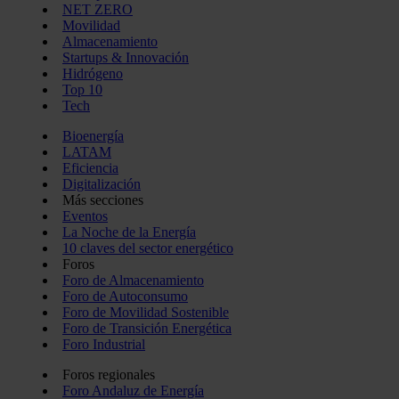
NET ZERO
Movilidad
Almacenamiento
Startups & Innovación
Hidrógeno
Top 10
Tech
Bioenergía
LATAM
Eficiencia
Digitalización
Más secciones
Eventos
La Noche de la Energía
10 claves del sector energético
Foros
Foro de Almacenamiento
Foro de Autoconsumo
Foro de Movilidad Sostenible
Foro de Transición Energética
Foro Industrial
Foros regionales
Foro Andaluz de Energía