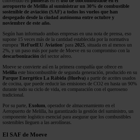
convertido en
pioneras
en el
uso de biocombustible en el
aeropuerto de Melilla al suministrar un 30% de combustible
sostenible de aviación (SAF) a todos los vuelos que han
despegado desde la ciudad autónoma entre octubre y
noviembre de este año.
Según han informado ambas empresas en una nota de prensa, eso
supone 15 veces más de la cantidad establecida por la normativa
europea ‘
ReFuelEU
Aviation
’ para
2025
, situada en al menos un
2%, y un paso más por parte de Moeve en su compromiso con la
descarbonización
del sector aéreo.
Moeve se convierte así en la primera compañía que ofrece en
Melilla
este biocombustible de segunda generación, producido en su
Parque Energético La Rábida (Huelva)
a partir de aceites usados
de cocina, que puede reducir las emisiones de CO2 en hasta un 90%
durante todo su ciclo de vida, en comparación con el queroseno
tradicional.
Por su parte,
Exolum
, operador de almacenamiento en el
Aeropuerto de Melilla, ha garantizado la gestión del suministro, un
componente logístico esencial para asegurar que los combustibles
sostenibles lleguen a las aerolíneas.
El SAF de Moeve