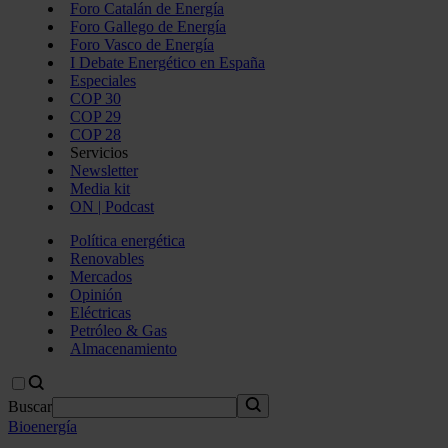
Foro Catalán de Energía
Foro Gallego de Energía
Foro Vasco de Energía
I Debate Energético en España
Especiales
COP 30
COP 29
COP 28
Servicios
Newsletter
Media kit
ON | Podcast
Política energética
Renovables
Mercados
Opinión
Eléctricas
Petróleo & Gas
Almacenamiento
Buscar
Bioenergía