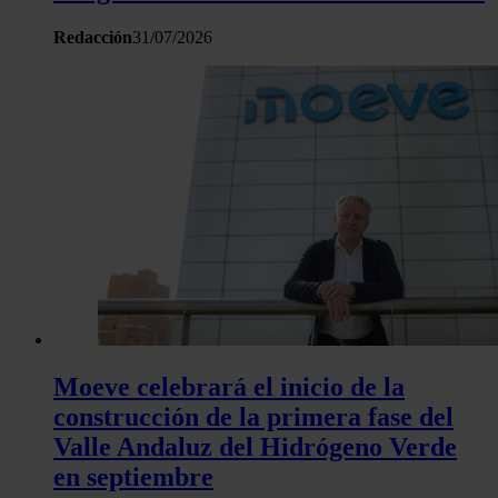
la Declaración de cookies.
Redacción
31/07/2026
Las cookies de este sitio web se usan para personalizar el c
y los anuncios, ofrecer funciones de redes sociales y analiza
tráfico. Además, compartimos información sobre el uso que 
sitio web con nuestros partners de redes sociales, publicida
análisis web, quienes pueden combinarla con otra informació
haya proporcionado o que hayan recopilado a partir del uso 
hecho de sus servicios.
Moeve celebrará el inicio de la
construcción de la primera fase del
Valle Andaluz del Hidrógeno Verde
en septiembre