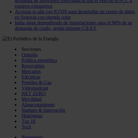
demanda de inversores fotovoltaicos tras el veto de la FCC a
equipos extranjeros
Acciona se alía con IGNIS para desarrollar un centro de datos
en Segovia con energía solar
India sigue dependiendo de importaciones para el 90% de su
demanda de crudo, según informe CII-EY
Secciones
Opinión
Política energética
Renovables
Mercados
Eléctricas
Petróleo & Gas
Videopodcast
NET ZERO
Movilidad
Almacenamiento
Startups & Innovación
Hidrógeno
Top 10
Tech
Bioenergía