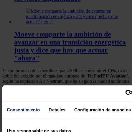
Moeve comparte la ambición de
avanzar en una transición energética
justa y dice que hay que actuar
"ahora"
El compromiso de la aerolínea para 2030 es consumir el 10%, casi el
doble del exigido por el mandato europeo de ‘
ReFuelEU Aviation
’,
según ha explicado Air Nostrum, que ha elegido la ciudad autónoma
para llevar a cabo esta iniciativa ambiental también como muestra de
su responsabilidad con los melillenses.
Para garantizar el suministro de SAF a sus clientes, Moeve está
desarrollando junto a sus socios el mayor complejo para la
Consentimiento
Detalles
Configuración de anuncios
producción de biocombustibles de segunda generación del sur de
Europa, que tendrá una capacidad de producción de un millón de
toneladas de SAF y diésel renovable.
Uso responsable de sus datos