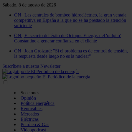
Sábado, 8 de agosto de 2026
ÓN | Las centrales de bombeo hidroeléctrico, la gran ventaja
competitiva en España a la que no se ha prestado la atención
suficiente
ÓN | El secreto del éxito de Octopus Energy: del 'pulpito'
Constantine a generar confianza en el cliente
ÓN | Joan Groizard: "Si el problema es de control de tensión,
la respuesta desde luego no es la nuclear"
Suscríbete a nuestra Newsletter
Secciones
Opinión
Política energética
Renovables
Mercados
Eléctricas
Petróleo & Gas
Videopodcast