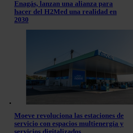
Enagás, lanzan una alianza para
hacer del H2Med una realidad en
2030
Moeve revoluciona las estaciones de
servicio con espacios multienergía y
servicios digitalizados