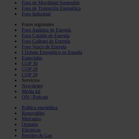
Foro de Movilidad Sostenible
Foro de Transición Energética
Foro Industrial
Foros regionales
Foro Andaluz de Energía
Foro Catalán de Energía
Foro Gallego de Energía
Foro Vasco de Energía
I Debate Energético en España
Especiales
COP 30
COP 29
COP 28
Servicios
Newsletter
Media kit
ON | Podcast
Política energética
Renovables
Mercados
Opinión
Eléctricas
Petróleo & Gas