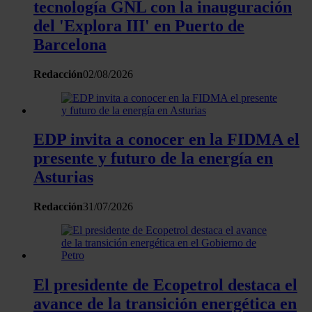
tecnología GNL con la inauguración
el contenido y los anuncios, ofrecer funciones de redes
del 'Explora III' en Puerto de
sociales y analizar el tráfico. Además, compartimos
Barcelona
información sobre el uso que haga del sitio web con
nuestros partners de redes sociales, publicidad y análisis
Redacción
02/08/2026
web, quienes pueden combinarla con otra información
que les haya proporcionado o que hayan recopilado a
partir del uso que haya hecho de sus servicios.
EDP invita a conocer en la FIDMA el
presente y futuro de la energía en
Asturias
Redacción
31/07/2026
El presidente de Ecopetrol destaca el
avance de la transición energética en