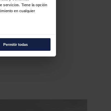
e servicios. Tiene la opción
imiento en cualquier
e varios metros
icas (huellas digitales)
Permitir todas
eferencias en la
sección de
e cookies.
 funciones de redes sociales
con nuestros partners de
ue les haya proporcionado o