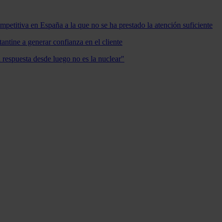
mpetitiva en España a la que no se ha prestado la atención suficiente
antine a generar confianza en el cliente
a respuesta desde luego no es la nuclear"