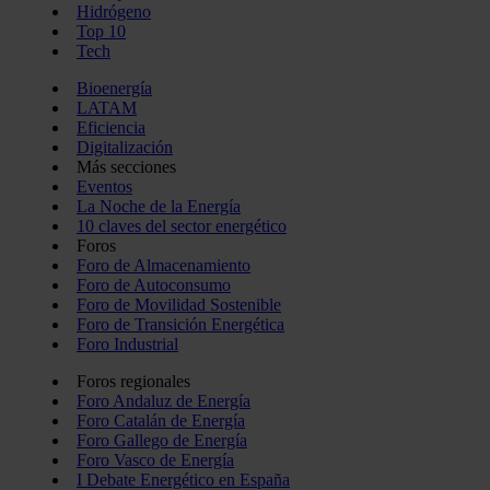
Hidrógeno
Top 10
Tech
Bioenergía
LATAM
Eficiencia
Digitalización
Más secciones
Eventos
La Noche de la Energía
10 claves del sector energético
Foros
Foro de Almacenamiento
Foro de Autoconsumo
Foro de Movilidad Sostenible
Foro de Transición Energética
Foro Industrial
Foros regionales
Foro Andaluz de Energía
Foro Catalán de Energía
Foro Gallego de Energía
Foro Vasco de Energía
I Debate Energético en España