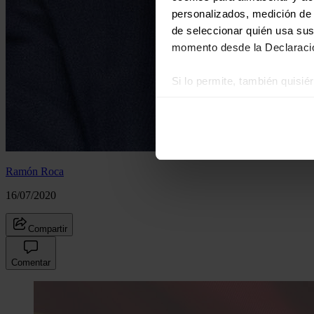
personalizados, medición de p
de seleccionar quién usa sus
momento desde la Declaració
Si lo permite, también quisi
Recopilar información
Identificar su disposi
Obtenga más información sob
datos
. Puede cambiar o reti
Ramón Roca
Las cookies de este sitio we
16/07/2020
y analizar el tráfico. Ademá
redes sociales, publicidad y
Compartir
que hayan recopilado a parti
Comentar