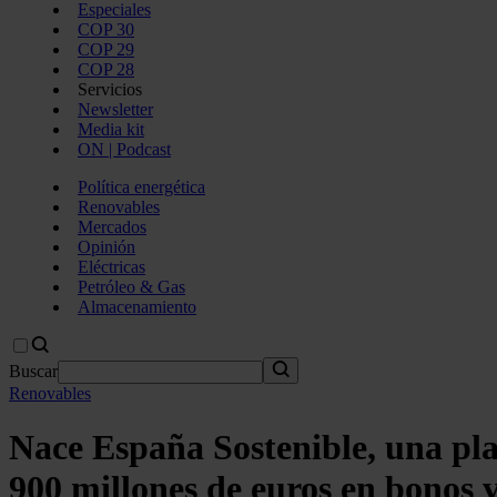
Especiales
COP 30
COP 29
COP 28
Servicios
Newsletter
Media kit
ON | Podcast
Política energética
Renovables
Mercados
Opinión
Eléctricas
Petróleo & Gas
Almacenamiento
Buscar
Renovables
Nace España Sostenible, una pla
900 millones de euros en bonos 