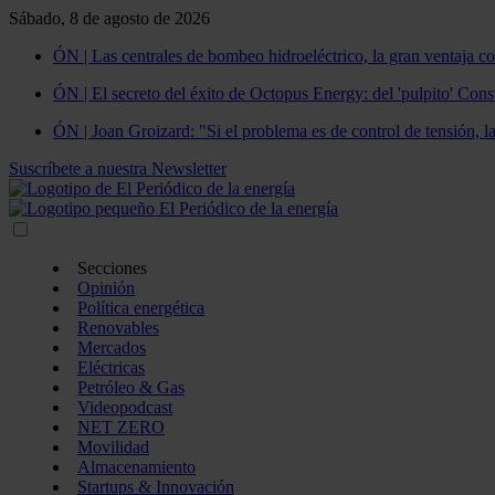
Sábado, 8 de agosto de 2026
ÓN | Las centrales de bombeo hidroeléctrico, la gran ventaja co
ÓN | El secreto del éxito de Octopus Energy: del 'pulpito' Const
ÓN | Joan Groizard: "Si el problema es de control de tensión, l
Suscríbete a nuestra Newsletter
Secciones
Opinión
Política energética
Renovables
Mercados
Eléctricas
Petróleo & Gas
Videopodcast
NET ZERO
Movilidad
Almacenamiento
Startups & Innovación