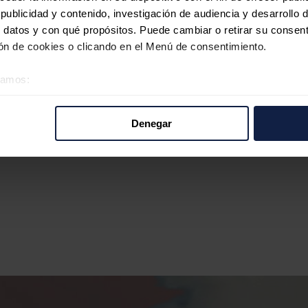
ublicidad y contenido, investigación de audiencia y desarrollo d
 datos y con qué propósitos. Puede cambiar o retirar su consent
n de cookies o clicando en el Menú de consentimiento.
éramos:
 sobre su ubicación geográfica que puede tener una precisión d
tivo analizándolo activamente para buscar características específ
Denegar
re cómo se procesan sus datos personales y establezca sus pr
rar su consentimiento en cualquier momento en la Declaración d
b se usan para personalizar el contenido y los anuncios, ofrecer
s, compartimos información sobre el uso que haga del sitio web 
 análisis web, quienes pueden combinarla con otra información q
r del uso que haya hecho de sus servicios.