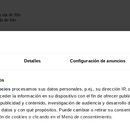
la de frío
tricas que sean "tremendamente diligentes" en el cumplimiento de sus obl
frío.
Detalles
Configuración de anuncios
alado que están en contacto con el sector para que sean "muy diligentes
ciones, a las que se han comprometido con las distintas administracione
os
al ha recordado que ha pedido una investigación a la Comisión Nacion
ocios
procesamos sus datos personales, p.ej., su dirección IP, 
der la información en su dispositivo con el fin de ofrecer publi
 factores normales "sino que no suban más de lo que tienen que subir, q
ublicidad y contenido, investigación de audiencia y desarrollo d
 datos y con qué propósitos. Puede cambiar o retirar su consent
ñana de 85,79 euros el megavatio-hora (MWh), lo que supone
niveles 
n de cookies o clicando en el Menú de consentimiento.
ntexto meteorológico complicado sin agua, la forma más barata de genera
do y la convierte en importadora de España elevando los nuestros- y los a