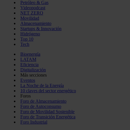
Petróleo & Gas
Videopodcast
NET ZERO
Movilidad
Almacenamiento
Startups & Innovación
Hidrógeno
Top 10
Tech
Bioenergía
LATAM
Eficiencia
Digitalización
Más secciones
Eventos
La Noche de la Energía
10 claves del sector energético
Foros
Foro de Almacenamiento
Foro de Autoconsumo
Foro de Movilidad Sostenible
Foro de Transición Energética
Foro Industrial