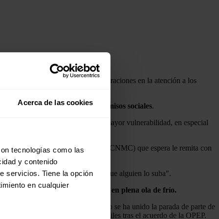
igaciones con las distintas administraciones en la atención a los
Acerca de las cookies
" en el cumplimiento de sus
compromisos sociales
.
s, en la atención de personas con mayor vulnerabilidad, en especial
al de los Mercados y la Competencia (CNMC) que espera le remita con
con tecnologías como las
cidad y contenido
ue no haya determinadas practicas, que alguien lo suba".
e servicios. Tiene la opción
imiento en cualquier
máximos desde diciembre de 2013, en plena ola de frío.
r electricidad, y poco viento. A esto se ha unido la parada de parte de
ltos precios de los combustibles fósiles tras el acuerdo de la OPEP.