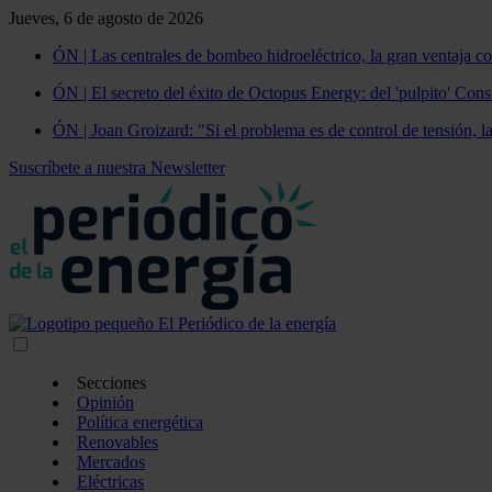
Jueves, 6 de agosto de 2026
ÓN | Las centrales de bombeo hidroeléctrico, la gran ventaja co
ÓN | El secreto del éxito de Octopus Energy: del 'pulpito' Const
ÓN | Joan Groizard: "Si el problema es de control de tensión, l
Suscríbete a nuestra Newsletter
Secciones
Opinión
Política energética
Renovables
Mercados
Eléctricas