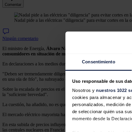
Comentar
Nadal pide a las eléctricas "diligencia" para evitar cortes en la o
Ningún comentario
El ministro de Energía,
Álvaro Nadal
, ha pedido a las empresas eléc
consumidores en situación de mayor vulnerabilidad
en esta ola de 
Consentimiento
En declaraciones a los medios durante su visita a Fitur, Nadal ha señ
"Deben ser tremendamente diligentes en el cumplimiento de sus obliga
en una ola de frío", ha subrayado el ministro.
Uso responsable de sus dat
Sobre la escalada de precios en el mercado eléctrico mayorista, Nad
Nosotros y
nuestros 1022 s
la "suficiente brevedad".
cookies para almacenar y acce
La cuestión, ha añadido, no es que estén subiendo los precios por los
personalizados, medición de p
de seleccionar quién usa sus
El mercado eléctrico mayorista ha marcado un precio medio para ma
momento desde la Declaració
En esta subida de precios influyen varios factores. Por un lado, un co
las centrales nucleares en Francia -lo que eleva el precio de su merca