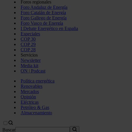
Foros regionales
Foro Andaluz de Energía
Foro Catalán de Energía
Foro Gallego de Energía
Foro Vasco de Energía
I Debate Energético en España
Especiales
COP 30
COP 29
COP 28
Servicios
Newsletter
Media kit
ON | Podcast
Política energética
Renovables
Mercados
Opinión
Eléctricas
Petróleo & Gas
Almacenamiento
Buscar