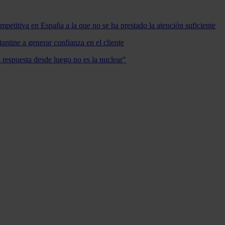
mpetitiva en España a la que no se ha prestado la atención suficiente
antine a generar confianza en el cliente
a respuesta desde luego no es la nuclear"