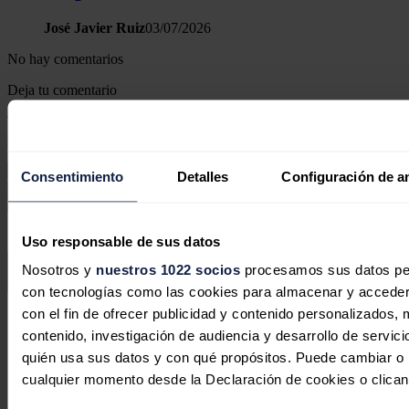
José Javier Ruiz
03/07/2026
No hay comentarios
Deja tu comentario
Tu dirección de correo electrónico no será publicada. Todos los
campos son obligatorios
Consentimiento
Detalles
Configuración de a
Este sitio web está protegido por reCAPTCHA y la
Política de
Uso responsable de sus datos
privacidad
y
Términos de servicio
de Google aplican.
Nosotros y
nuestros 1022 socios
procesamos sus datos pers
Enviar comentario
con tecnologías como las cookies para almacenar y acceder 
con el fin de ofrecer publicidad y contenido personalizados, 
Síguenos en redes sociales
contenido, investigación de audiencia y desarrollo de servici
quién usa sus datos y con qué propósitos. Puede cambiar o r
cualquier momento desde la Declaración de cookies o clican