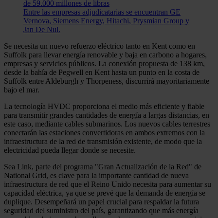
de 59.000 millones de libras
Entre las empresas adjudicatarias se encuentran GE
Vernova, Siemens Energy, Hitachi, Prysmian Group y
Jan De Nul.
Se necesita un nuevo refuerzo eléctrico tanto en Kent como en
Suffolk para llevar energía renovable y baja en carbono a hogares,
empresas y servicios públicos. La conexión propuesta de 138 km,
desde la bahía de Pegwell en Kent hasta un punto en la costa de
Suffolk entre Aldeburgh y Thorpeness, discurrirá mayoritariamente
bajo el mar.
La tecnología HVDC proporciona el medio más eficiente y fiable
para transmitir grandes cantidades de energía a largas distancias, en
este caso, mediante cables submarinos. Los nuevos cables terrestres
conectarán las estaciones convertidoras en ambos extremos con la
infraestructura de la red de transmisión existente, de modo que la
electricidad pueda llegar donde se necesite.
Sea Link, parte del programa "Gran Actualización de la Red" de
National Grid, es clave para la importante cantidad de nueva
infraestructura de red que el Reino Unido necesita para aumentar su
capacidad eléctrica, ya que se prevé que la demanda de energía se
duplique. Desempeñará un papel crucial para respaldar la futura
seguridad del suministro del país, garantizando que más energía