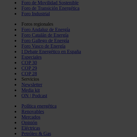
Foro de Movilidad Sostenible
Foro de Transición Energética
Foro Industrial
Foros regionales
Foro Andaluz de Energía
Foro Catalán de Energía
Foro Gallego de Energía
Foro Vasco de Energía
I Debate Energético en España
Especiales
COP 30
COP 29
COP 28
Servicios
Newsletter
Media kit
ON | Podcast
Política energética
Renovables
Mercados
Opinión
Eléctricas
Petróleo & Gas