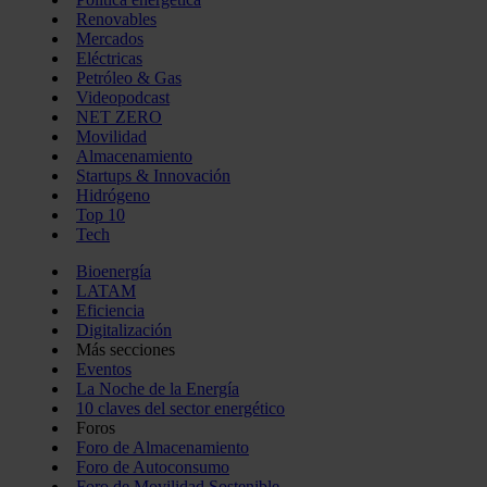
Renovables
Mercados
Eléctricas
Petróleo & Gas
Videopodcast
NET ZERO
Movilidad
Almacenamiento
Startups & Innovación
Hidrógeno
Top 10
Tech
Bioenergía
LATAM
Eficiencia
Digitalización
Más secciones
Eventos
La Noche de la Energía
10 claves del sector energético
Foros
Foro de Almacenamiento
Foro de Autoconsumo
Foro de Movilidad Sostenible