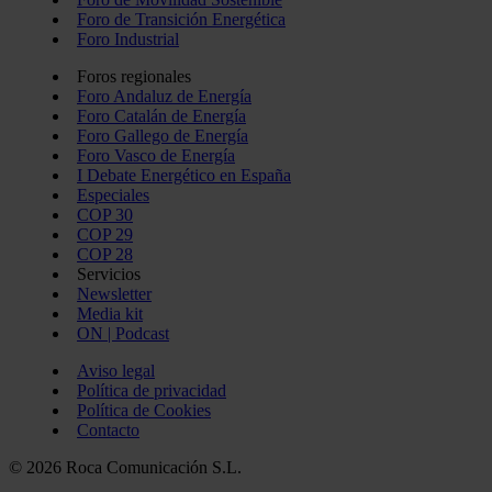
Foro de Transición Energética
Foro Industrial
Foros regionales
Foro Andaluz de Energía
Foro Catalán de Energía
Foro Gallego de Energía
Foro Vasco de Energía
I Debate Energético en España
Especiales
COP 30
COP 29
COP 28
Servicios
Newsletter
Media kit
ON | Podcast
Aviso legal
Política de privacidad
Política de Cookies
Contacto
© 2026 Roca Comunicación S.L.