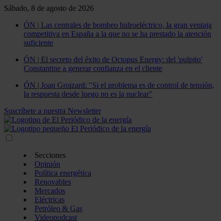
Sábado, 8 de agosto de 2026
ÓN | Las centrales de bombeo hidroeléctrico, la gran ventaja
competitiva en España a la que no se ha prestado la atención
suficiente
ÓN | El secreto del éxito de Octopus Energy: del 'pulpito'
Constantine a generar confianza en el cliente
ÓN | Joan Groizard: "Si el problema es de control de tensión,
la respuesta desde luego no es la nuclear"
Suscríbete a nuestra Newsletter
Secciones
Opinión
Política energética
Renovables
Mercados
Eléctricas
Petróleo & Gas
Videopodcast