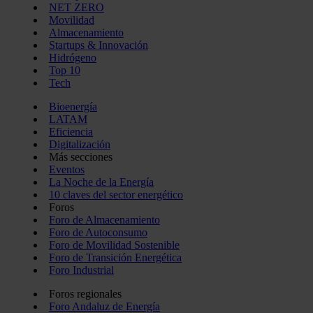
NET ZERO
Movilidad
Almacenamiento
Startups & Innovación
Hidrógeno
Top 10
Tech
Bioenergía
LATAM
Eficiencia
Digitalización
Más secciones
Eventos
La Noche de la Energía
10 claves del sector energético
Foros
Foro de Almacenamiento
Foro de Autoconsumo
Foro de Movilidad Sostenible
Foro de Transición Energética
Foro Industrial
Foros regionales
Foro Andaluz de Energía