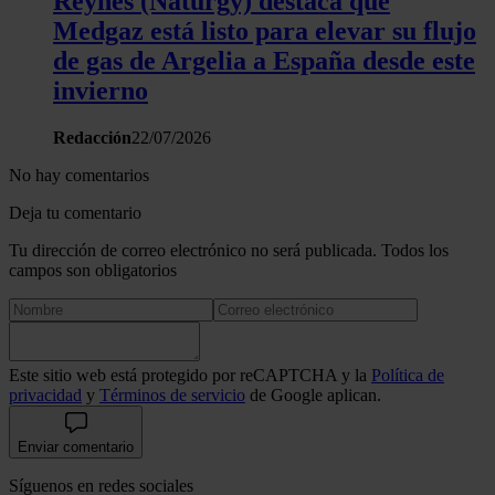
Reynés (Naturgy) destaca que
análisis web, quienes pueden combinarla con otra informació
Medgaz está listo para elevar su flujo
haya proporcionado o que hayan recopilado a partir del uso 
de gas de Argelia a España desde este
hecho de sus servicios.
invierno
Redacción
22/07/2026
No hay comentarios
Deja tu comentario
Tu dirección de correo electrónico no será publicada. Todos los
campos son obligatorios
Este sitio web está protegido por reCAPTCHA y la
Política de
privacidad
y
Términos de servicio
de Google aplican.
Enviar comentario
Síguenos en redes sociales