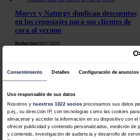
Moeve y Naturgy duplican descuentos
en los repostajes para sus clientes de
cara al verano
Redacción
28/07/2026
Consentimiento
Detalles
Configuración de anuncios
Greening finaliza con éxito su OPA
sobre Energy Solar Tech tras obtener
un respaldo superior al 92%
Uso responsable de sus datos
Nosotros y
nuestros 1022 socios
procesamos sus datos pe
Redacción
27/07/2026
p.ej., su dirección IP, con tecnologías como las cookies para
almacenar y acceder la información en su dispositivo con el 
ofrecer publicidad y contenido personalizados, medición de p
y contenido, investigación de audiencia y desarrollo de servi