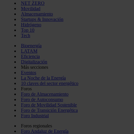
NET ZERO
Movilidad
Almacenamiento
Startups & Innovación
Hidrógeno
Top 10
Tech
Bioenergía
LATAM
Eficiencia
Digitalización
Más secciones
Eventos
La Noche de la Energía
10 claves del sector energético
Foros
Foro de Almacenamiento
Foro de Autoconsumo
Foro de Movilidad Sostenible
Foro de Transición Energética
Foro Industrial
Foros regionales
Foro Andaluz de Energía