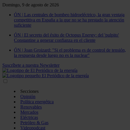
Domingo, 9 de agosto de 2026
ÓN | Las centrales de bombeo hidroeléctrico, la gran ventaja
competitiva en España a la que no se ha prestado la atención
suficiente
ÓN | El secreto del éxito de Octopus Energy: del 'pulpito'
Constantine a generar confianza en el cliente
ÓN | Joan Groizard: "Si el problema es de control de tensión,
la respuesta desde luego no es la nuclear"
Suscríbete a nuestra Newsletter
Secciones
Opinión
Política energética
Renovables
Mercados
Eléctricas
Petróleo & Gas
Videopodcast