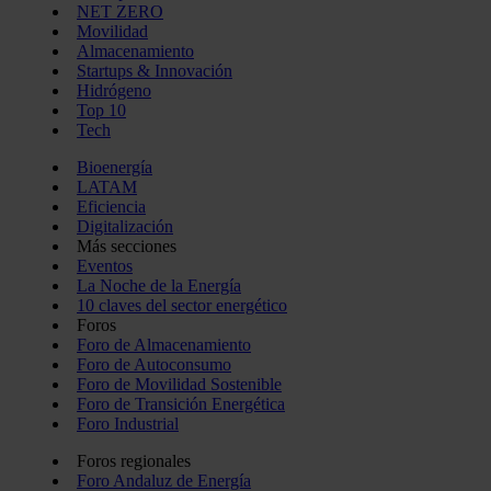
NET ZERO
Movilidad
Almacenamiento
Startups & Innovación
Hidrógeno
Top 10
Tech
Bioenergía
LATAM
Eficiencia
Digitalización
Más secciones
Eventos
La Noche de la Energía
10 claves del sector energético
Foros
Foro de Almacenamiento
Foro de Autoconsumo
Foro de Movilidad Sostenible
Foro de Transición Energética
Foro Industrial
Foros regionales
Foro Andaluz de Energía