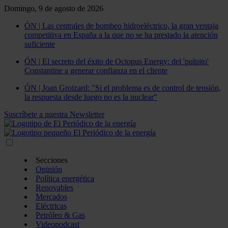
Domingo, 9 de agosto de 2026
ÓN | Las centrales de bombeo hidroeléctrico, la gran ventaja
competitiva en España a la que no se ha prestado la atención
suficiente
ÓN | El secreto del éxito de Octopus Energy: del 'pulpito'
Constantine a generar confianza en el cliente
ÓN | Joan Groizard: "Si el problema es de control de tensión,
la respuesta desde luego no es la nuclear"
Suscríbete a nuestra Newsletter
Secciones
Opinión
Política energética
Renovables
Mercados
Eléctricas
Petróleo & Gas
Videopodcast