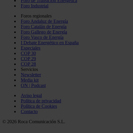
Foro de Transición Energética
Foro Industrial
Foros regionales
Foro Andaluz de Energía
Foro Catalán de Energía
Foro Gallego de Energía
Foro Vasco de Energía
I Debate Energético en España
Especiales
COP 30
COP 29
COP 28
Servicios
Newsletter
Media kit
ON | Podcast
Aviso legal
Política de privacidad
Política de Cookies
Contacto
© 2026 Roca Comunicación S.L.