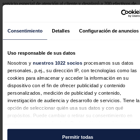
servicio especial de atención al cliente y desplazó a 200 efectivos de
su filial
Nedgia
sobre el terreno desde otras comunidades autónomas
para la revisión de las instalaciones afectadas durante los momentos
más críticos de la catástrofe.
Consentimiento
Detalles
Configuración de anuncios
Noticias relacionadas
Uso responsable de sus datos
Moeve y Naturgy duplican descuentos
Nosotros y
nuestros 1022 socios
procesamos sus datos
en los repostajes para sus clientes de
personales, p.ej., su dirección IP, con tecnologías como las
cara al verano
cookies para almacenar y acceder la información en su
dispositivo con el fin de ofrecer publicidad y contenido
Redacción
28/07/2026
personalizados, medición de publicidad y contenido,
investigación de audiencia y desarrollo de servicios. Tiene la
opción de seleccionar quién usa sus datos y con qué
propósitos. Puede cambiar o retirar su consentimiento en
cualquier momento desde la Declaración de cookies o clica
Bruselas aprueba un plan español de
en el Menú de consentimiento.
74 millones para el transporte
Permitir todas