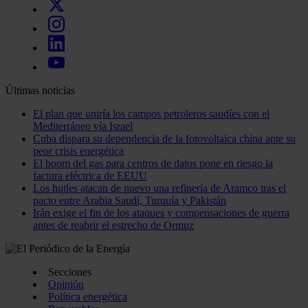
Últimas noticias
El plan que uniría los campos petroleros saudíes con el
Mediterráneo vía Israel
Cuba dispara su dependencia de la fotovoltaica china ante su
peor crisis energética
El boom del gas para centros de datos pone en riesgo la
factura eléctrica de EEUU
Los hutíes atacan de nuevo una refinería de Aramco tras el
pacto entre Arabia Saudí, Turquía y Pakistán
Irán exige el fin de los ataques y compensaciones de guerra
antes de reabrir el estrecho de Ormuz
Secciones
Opinión
Política energética