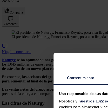
24/07/2024
Compartir
Comentar
El presidente de Naturgy, Francisco Reynés, posa a su llegada a
Ningún comentario
Naturgy
se ha apuntado unas ganancias de casi el 1,3% en la sesi
los 1.045 millones de euros registrados en el mismo periodo del ejerc
de este año de un nuevo plan estratégico para el periodo 2025-20
En concreto,
las acciones del grupo presidido por Francisco Rey
Consentimiento
para remontar al final de la jornada hasta un precio de 22,22 euro
Las ventas netas del grupo ascendieron a 9.071 millones de euros
Uso responsable de sus dat
precios de la energía en comparación con los precios excepcionalmen
Nosotros y
nuestros 1022 s
Las cifras de Naturgy
cookies para almacenar y acce