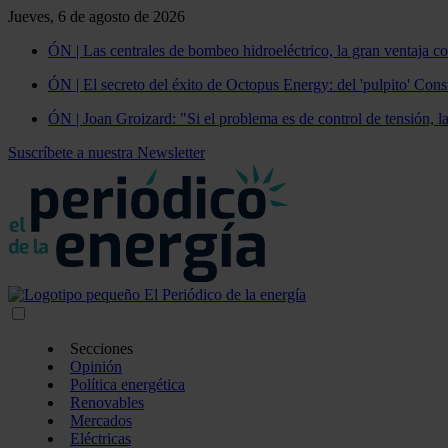
Jueves, 6 de agosto de 2026
ÓN | Las centrales de bombeo hidroeléctrico, la gran ventaja co
ÓN | El secreto del éxito de Octopus Energy: del 'pulpito' Const
ÓN | Joan Groizard: "Si el problema es de control de tensión, l
Suscríbete a nuestra Newsletter
Secciones
Opinión
Política energética
Renovables
Mercados
Eléctricas