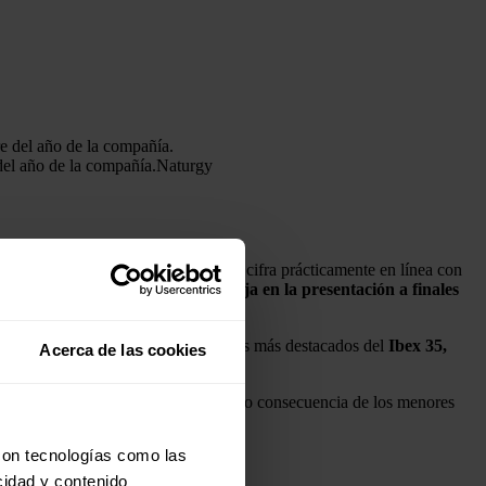
del año de la compañía.
Naturgy
uros en el primer semestre
del año, cifra prácticamente en línea con
itad de 2024, y
anunciar que trabaja en la presentación a finales
 Sabadell y Amadeus entre los valores más destacados del
Ibex 35,
Acerca de las cookies
emestre de 2023, principalmente como consecuencia de los menores
con tecnologías como las
cidad y contenido