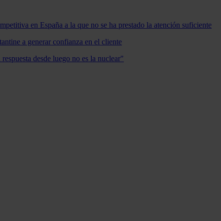
mpetitiva en España a la que no se ha prestado la atención suficiente
antine a generar confianza en el cliente
a respuesta desde luego no es la nuclear"