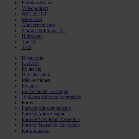
Petróleo & Gas
Videopodcast
NET ZERO
Movilidad
Almacenamiento
Startups & Innovación
Hidrógeno
Top 10
Tech
Bioenergía
LATAM
Eficiencia
Digitalización
Más secciones
Eventos
La Noche de la Energía
10 claves del sector energético
Foros
Foro de Almacenamiento
Foro de Autoconsumo
Foro de Movilidad Sostenible
Foro de Transición Energética
Foro Industrial