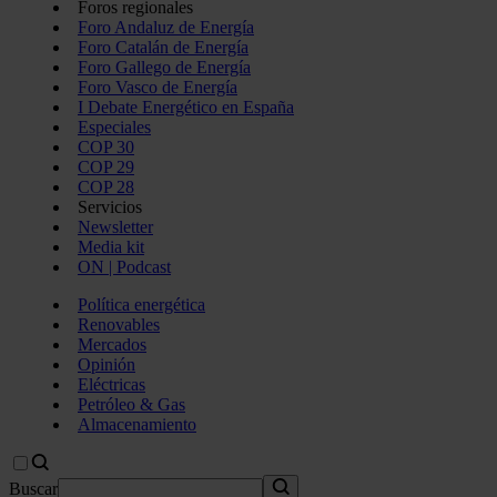
Foros regionales
Foro Andaluz de Energía
Foro Catalán de Energía
Foro Gallego de Energía
Foro Vasco de Energía
I Debate Energético en España
Especiales
COP 30
COP 29
COP 28
Servicios
Newsletter
Media kit
ON | Podcast
Política energética
Renovables
Mercados
Opinión
Eléctricas
Petróleo & Gas
Almacenamiento
Buscar