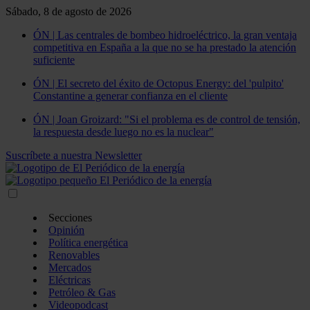
Sábado, 8 de agosto de 2026
ÓN | Las centrales de bombeo hidroeléctrico, la gran ventaja
competitiva en España a la que no se ha prestado la atención
suficiente
ÓN | El secreto del éxito de Octopus Energy: del 'pulpito'
Constantine a generar confianza en el cliente
ÓN | Joan Groizard: "Si el problema es de control de tensión,
la respuesta desde luego no es la nuclear"
Suscríbete a nuestra Newsletter
Secciones
Opinión
Política energética
Renovables
Mercados
Eléctricas
Petróleo & Gas
Videopodcast