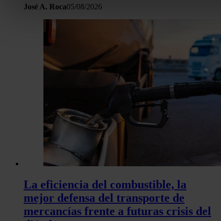
José A. Roca
05/08/2026
Obtenga más información sobre cómo se procesan sus dato
personales y establezca sus preferencias en la
sección de 
Puede cambiar o retirar su consentimiento en cualquier mo
la Declaración de cookies.
Las cookies de este sitio web se usan para personalizar el c
y los anuncios, ofrecer funciones de redes sociales y analiza
tráfico. Además, compartimos información sobre el uso que 
sitio web con nuestros partners de redes sociales, publicida
análisis web, quienes pueden combinarla con otra informació
haya proporcionado o que hayan recopilado a partir del uso 
hecho de sus servicios.
La eficiencia del combustible, la
mejor defensa del transporte de
mercancías frente a futuras crisis del