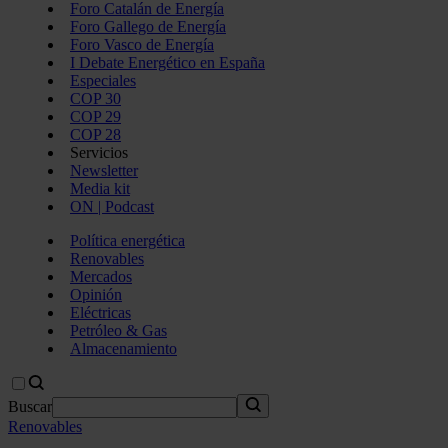
Foro Catalán de Energía
Foro Gallego de Energía
Foro Vasco de Energía
I Debate Energético en España
Especiales
COP 30
COP 29
COP 28
Servicios
Newsletter
Media kit
ON | Podcast
Política energética
Renovables
Mercados
Opinión
Eléctricas
Petróleo & Gas
Almacenamiento
Buscar
Renovables