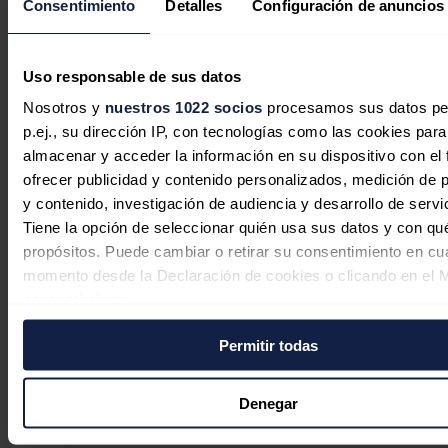
Consentimiento
Detalles
Configuración de anuncios
el gas por un sistema híbrido de
energía solar y baterías en una
localidad remota
Uso responsable de sus datos
José A. Roca
07/08/2026
Nosotros y
nuestros 1022 socios
procesamos sus datos pe
p.ej., su dirección IP, con tecnologías como las cookies para
almacenar y acceder la información en su dispositivo con el 
ofrecer publicidad y contenido personalizados, medición de p
Australia quiere convertir la
y contenido, investigación de audiencia y desarrollo de servi
inteligencia artificial en motor de su
Tiene la opción de seleccionar quién usa sus datos y con qu
transición energética
propósitos. Puede cambiar o retirar su consentimiento en cu
momento desde la Declaración de cookies o clicando en el 
José A. Roca
07/08/2026
consentimiento.
Permitir todas
Si lo permite, también quisiéramos:
Recopilar información sobre su ubicación geográfica
Australia no alcanzará su objetivo del
puede tener una precisión de varios metros
Denegar
82% de energías renovables en 2030
Identificar su dispositivo analizándolo activamente p
características específicas (huellas digitales)