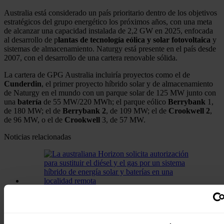
Australia está considerado un país prioritario dentro de los objetivos
estratégicos del grupo energético los próximos años, con una meta
de alcanzar una capacidad instalada de 2,2 GW en 2025, enfocada
al desarrollo de p
lantas de tecnología eólica y solar fotovoltaica
y
sistemas de almacenamiento. Naturgy está presente en el país desde
2007, con el desarrollo de una cartera renovable sólida.
La cartera de GPG Australia incluiría proyectos como el de
Cunderdin
, el primer proyecto híbrido solar y de almacenamiento
de Naturgy en el mundo con un parque solar de 125 MW junto con
una
batería
de 55 MW/220 MWh; el parque eólico
Berrybank
1,
de 180 MW; el de
Berrybank
2
, de 109 MW; el de
Crookwell
2
,
de 96 MW, o el de
Crookwell
3, de 57 MW.
Noticias relacionadas
La australiana Horizon solicita
autorización para sustituir el diésel y