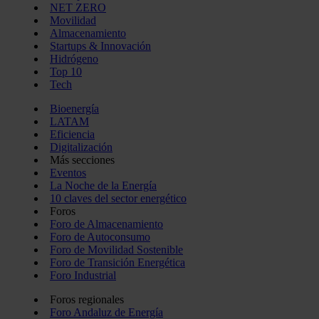
NET ZERO
Movilidad
Almacenamiento
Startups & Innovación
Hidrógeno
Top 10
Tech
Bioenergía
LATAM
Eficiencia
Digitalización
Más secciones
Eventos
La Noche de la Energía
10 claves del sector energético
Foros
Foro de Almacenamiento
Foro de Autoconsumo
Foro de Movilidad Sostenible
Foro de Transición Energética
Foro Industrial
Foros regionales
Foro Andaluz de Energía