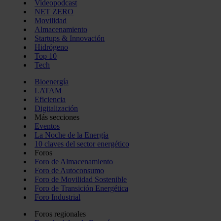
Videopodcast
NET ZERO
Movilidad
Almacenamiento
Startups & Innovación
Hidrógeno
Top 10
Tech
Bioenergía
LATAM
Eficiencia
Digitalización
Más secciones
Eventos
La Noche de la Energía
10 claves del sector energético
Foros
Foro de Almacenamiento
Foro de Autoconsumo
Foro de Movilidad Sostenible
Foro de Transición Energética
Foro Industrial
Foros regionales