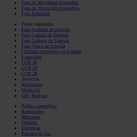
Foro de Movilidad Sostenible
Foro de Transición Energética
Foro Industrial
Foros regionales
Foro Andaluz de Energía
Foro Catalán de Energía
Foro Gallego de Energía
Foro Vasco de Energía
I Debate Energético en España
Especiales
COP 30
COP 29
COP 28
Servicios
Newsletter
Media kit
ON | Podcast
Política energética
Renovables
Mercados
Opinión
Eléctricas
Petróleo & Gas