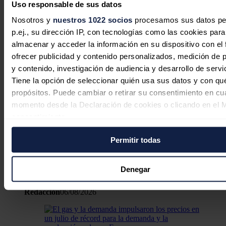
Uso responsable de sus datos
Noticias relacionadas
Nosotros y
nuestros 1022 socios
procesamos sus datos pe
p.ej., su dirección IP, con tecnologías como las cookies para
almacenar y acceder la información en su dispositivo con el 
ofrecer publicidad y contenido personalizados, medición de p
España supera ya el 70 % de reservas
y contenido, investigación de audiencia y desarrollo de servi
de gas pero los combustibles siguen
Tiene la opción de seleccionar quién usa sus datos y con qu
tensionados
propósitos. Puede cambiar o retirar su consentimiento en cu
momento desde la Declaración de cookies o clicando en el 
Redacción
07/08/2026
consentimiento.
Permitir todas
Si lo permite, también quisiéramos:
Recopilar información sobre su ubicación geográfica
Moeve pone en marcha un proyecto
puede tener una precisión de varios metros
de autoconsumo colectivo en Portugal
Denegar
Identificar su dispositivo analizándolo activamente p
características específicas (huellas digitales)
Redacción
06/08/2026
Obtenga más información sobre cómo se procesan sus dato
personales y establezca sus preferencias en la
sección de 