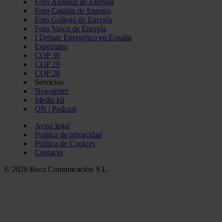
Foro Andaluz de Energía
Foro Catalán de Energía
Foro Gallego de Energía
Foro Vasco de Energía
I Debate Energético en España
Especiales
COP 30
COP 29
COP 28
Servicios
Newsletter
Media kit
ON | Podcast
Aviso legal
Política de privacidad
Política de Cookies
Contacto
© 2026 Roca Comunicación S.L.