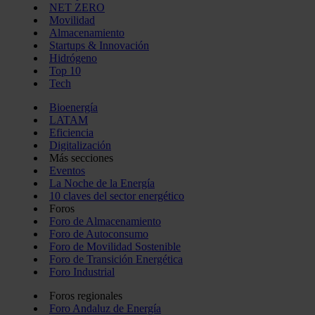
NET ZERO
Movilidad
Almacenamiento
Startups & Innovación
Hidrógeno
Top 10
Tech
Bioenergía
LATAM
Eficiencia
Digitalización
Más secciones
Eventos
La Noche de la Energía
10 claves del sector energético
Foros
Foro de Almacenamiento
Foro de Autoconsumo
Foro de Movilidad Sostenible
Foro de Transición Energética
Foro Industrial
Foros regionales
Foro Andaluz de Energía