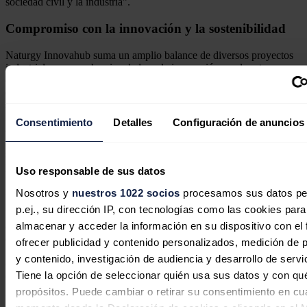
sociedad civil y la industria”.
Compromiso con la innovación y la sostenibilidad
Naturgy Innovahub suma un amplio balance de diversos proyectos
industriales en marcha vinculados a la innovación en el sector
energético que ya se han traducido en la creación de dos sociedades
disruptivas como
GIRA
Wind
y
W2BM
. La primera de estas
sociedades, en colaboración con Ruralia, Postelectrica Fabricación e
Invenergy Huso29, tiene como objetivo el reciclaje integral de
Consentimiento
Detalles
Configuración de anuncios
aerogeneradores y la recuperación de materiales procedentes de
palas y otras partes del aerogenerador para su posterior uso en una
segunda vida. El segundo proyecto, impulsado junto a Greene,
pretende desarrollar una tecnología de producción de biometano a
Uso responsable de sus datos
partir de un syngas procedente de la gasificación de residuos sólidos
industriales.
Nosotros y
nuestros 1022 socios
procesamos sus datos pe
p.ej., su dirección IP, con tecnologías como las cookies para
Estos diferentes proyectos son una realidad gracias a las relaciones
almacenar y acceder la información en su dispositivo con el 
que Naturgy ha establecido con el ecosistema innovador, entre las
que se encuentran acuerdos con universidades, trabajos con centros
ofrecer publicidad y contenido personalizados, medición de p
tecnológicos y grupos de investigación, asociaciones sectoriales y
y contenido, investigación de audiencia y desarrollo de servi
empresariales, organismos y administraciones y, por supuesto, con
Tiene la opción de seleccionar quién usa sus datos y con qu
emprendedores.
propósitos. Puede cambiar o retirar su consentimiento en cu
Noticias relacionadas