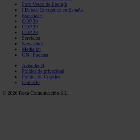
Foro Vasco de Energía
I Debate Energético en España
Especiales
COP 30
COP 29
COP 28
Servicios
Newsletter
Media kit
ON | Podcast
Aviso legal
Política de privacidad
Política de Cookies
Contacto
© 2026 Roca Comunicación S.L.