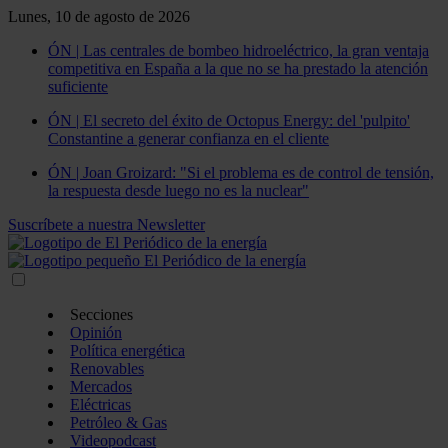
Lunes, 10 de agosto de 2026
ÓN | Las centrales de bombeo hidroeléctrico, la gran ventaja
competitiva en España a la que no se ha prestado la atención
suficiente
ÓN | El secreto del éxito de Octopus Energy: del 'pulpito'
Constantine a generar confianza en el cliente
ÓN | Joan Groizard: "Si el problema es de control de tensión,
la respuesta desde luego no es la nuclear"
Suscríbete a nuestra Newsletter
Secciones
Opinión
Política energética
Renovables
Mercados
Eléctricas
Petróleo & Gas
Videopodcast