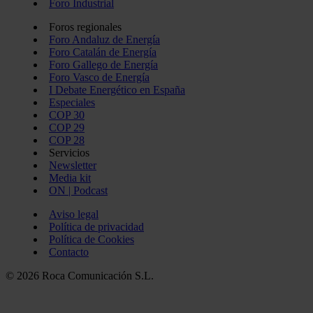
Foro Industrial
Foros regionales
Foro Andaluz de Energía
Foro Catalán de Energía
Foro Gallego de Energía
Foro Vasco de Energía
I Debate Energético en España
Especiales
COP 30
COP 29
COP 28
Servicios
Newsletter
Media kit
ON | Podcast
Aviso legal
Política de privacidad
Política de Cookies
Contacto
© 2026 Roca Comunicación S.L.