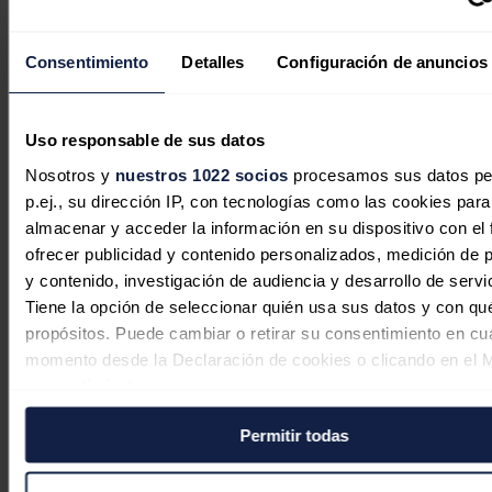
Iberdrola invertirá 526 millones para
Consentimiento
Detalles
Configuración de anuncios
modernizar las redes eléctricas del
Distrito Federal de Brasil
Uso responsable de sus datos
Redacción
07/08/2026
Nosotros y
nuestros 1022 socios
procesamos sus datos pe
p.ej., su dirección IP, con tecnologías como las cookies para
almacenar y acceder la información en su dispositivo con el 
ofrecer publicidad y contenido personalizados, medición de p
y contenido, investigación de audiencia y desarrollo de servi
Iberdrola | bp pulse cierran
Tiene la opción de seleccionar quién usa sus datos y con qu
financiación por hasta 230 millones
propósitos. Puede cambiar o retirar su consentimiento en cu
para acelerar su plan de movilidad
momento desde la Declaración de cookies o clicando en el 
eléctrica
consentimiento.
Redacción
05/08/2026
Permitir todas
Si lo permite, también quisiéramos:
Recopilar información sobre su ubicación geográfica