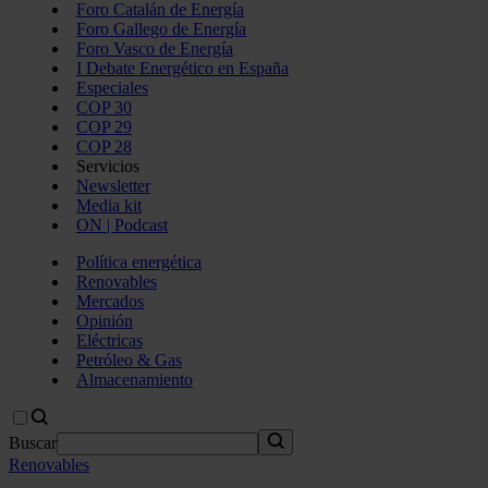
Foro Catalán de Energía
Foro Gallego de Energía
Foro Vasco de Energía
I Debate Energético en España
Especiales
COP 30
COP 29
COP 28
Servicios
Newsletter
Media kit
ON | Podcast
Política energética
Renovables
Mercados
Opinión
Eléctricas
Petróleo & Gas
Almacenamiento
Buscar
Renovables