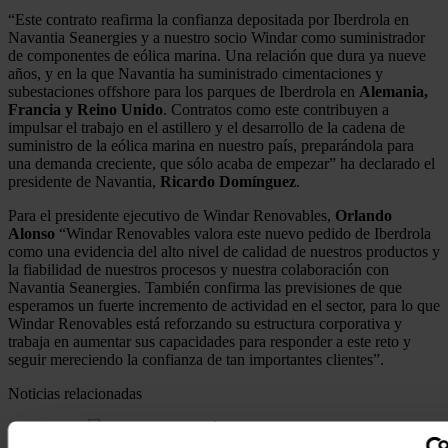
“Este contrato reafirma la confianza depositada por Iberdrola en
Navantia Seanergies y a nuestro socio Windar como suministrador
de componentes de eólica marina. Una relación que dura ya nueve
años, y en la que Navantia ha suministrado cimentaciones y
subestaciones offshore para los parques de Iberdrola en
Alemania,
Francia y Reino Unido
. Contratos como este contribuyen a
impulsar el trabajo en el astillero y el desarrollo de la cadena de
suministro de la eólica marina en nuestro país, preparándola para
una demanda creciente, que sólo acaba de empezar” ha declarado el
presidente de Navantia,
Ricardo
Domínguez
.
Para el presidente ejecutivo de Windar Renovables,
Orlando
Alonso
“Windar Renovables valora este nuevo pedido de Iberdrola
como una evidencia del alto nivel de calidad de nuestros productos y
la fiabilidad de nuestros procesos y nuestra colaboración con
Navantia Seanergies. También confirma las previsiones de que
esperamos un fuerte incremento de actividad en el sector, para lo que
Windar Renovables está reforzando su estructura corporativa y
trabaja en aumentar sus capacidades para responder a este reto y
seguir mereciendo la confianza de tan importantes clientes”.
Noticias relacionadas