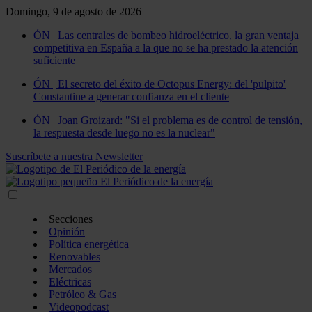
Domingo, 9 de agosto de 2026
ÓN | Las centrales de bombeo hidroeléctrico, la gran ventaja
competitiva en España a la que no se ha prestado la atención
suficiente
ÓN | El secreto del éxito de Octopus Energy: del 'pulpito'
Constantine a generar confianza en el cliente
ÓN | Joan Groizard: "Si el problema es de control de tensión,
la respuesta desde luego no es la nuclear"
Suscríbete a nuestra Newsletter
Secciones
Opinión
Política energética
Renovables
Mercados
Eléctricas
Petróleo & Gas
Videopodcast