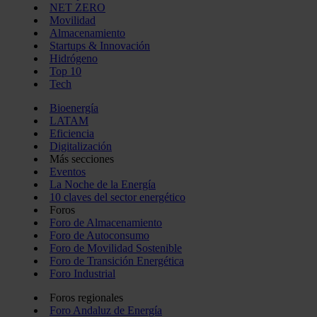
NET ZERO
Movilidad
Almacenamiento
Startups & Innovación
Hidrógeno
Top 10
Tech
Bioenergía
LATAM
Eficiencia
Digitalización
Más secciones
Eventos
La Noche de la Energía
10 claves del sector energético
Foros
Foro de Almacenamiento
Foro de Autoconsumo
Foro de Movilidad Sostenible
Foro de Transición Energética
Foro Industrial
Foros regionales
Foro Andaluz de Energía