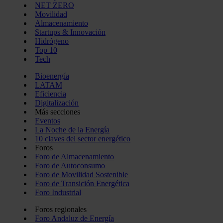
NET ZERO
Movilidad
Almacenamiento
Startups & Innovación
Hidrógeno
Top 10
Tech
Bioenergía
LATAM
Eficiencia
Digitalización
Más secciones
Eventos
La Noche de la Energía
10 claves del sector energético
Foros
Foro de Almacenamiento
Foro de Autoconsumo
Foro de Movilidad Sostenible
Foro de Transición Energética
Foro Industrial
Foros regionales
Foro Andaluz de Energía