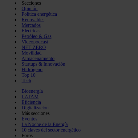
Secciones
Opinión
Política energética
Renovables
Mercados
Eléctricas
Petróleo & Gas
Videopodcast
NET ZERO
Movilidad
Almacenamiento
Startups & Innovación
Hidrógeno
Top 10
Tech
Bioenergía
LATAM
Eficiencia
Digitalización
Más secciones
Eventos
La Noche de la Energía
10 claves del sector energético
Foros