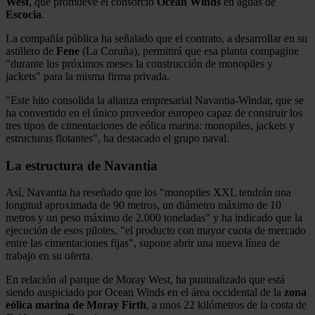
West
, que promueve el consorcio
Ocean Winds
en aguas de
Escocia
.
La compañía pública ha señalado que el contrato, a desarrollar en su
astillero de
Fene
(La Coruña), permitirá que esa planta compagine
"durante los próximos meses la construcción de monopiles y
jackets" para la misma firma privada.
"Este hito consolida la alianza empresarial Navantia-Windar, que se
ha convertido en el único proveedor europeo capaz de construir los
tres tipos de cimentaciones de eólica marina: monopiles, jackets y
estructuras flotantes", ha destacado el grupo naval.
La estructura de Navantia
Así, Navantia ha reseñado que los "monopiles XXL tendrán una
longitud aproximada de 90 metros, un diámetro máximo de 10
metros y un peso máximo de 2.000 toneladas" y ha indicado que la
ejecución de esos pilotes, "el producto con mayor cuota de mercado
entre las cimentaciones fijas", supone abrir una nueva línea de
trabajo en su oferta.
En relación al parque de Moray West, ha puntualizado que está
siendo auspiciado por Ocean Winds en el área occidental de la
zona
eólica marina de Moray Firth
, a unos 22 kilómetros de la costa de