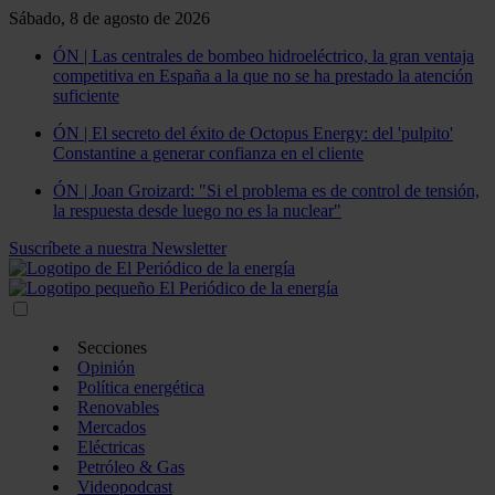
Sábado, 8 de agosto de 2026
ÓN | Las centrales de bombeo hidroeléctrico, la gran ventaja
competitiva en España a la que no se ha prestado la atención
suficiente
ÓN | El secreto del éxito de Octopus Energy: del 'pulpito'
Constantine a generar confianza en el cliente
ÓN | Joan Groizard: "Si el problema es de control de tensión,
la respuesta desde luego no es la nuclear"
Suscríbete a nuestra Newsletter
Secciones
Opinión
Política energética
Renovables
Mercados
Eléctricas
Petróleo & Gas
Videopodcast