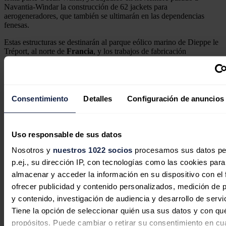
Navantia-Windar la construcción de 62 jackets para
aerogeneradores, que también se ultimarán en las dependencias
fenesas.
Estas estructuras se destinarán al parque eólico marino de Dieppe le
Tréport, al norte de
Francia
, y los trabajos de fabricación
comenzarán en el primer trimestre de este ejercicio, con un plazo de
ejecución de unos dos años, por lo que durante "unos meses se
producirán para un mismo cliente dos tipos de cimentaciones".
Noticias relacionadas
Consentimiento
Detalles
Configuración de anuncios
Uso responsable de sus datos
Nosotros y
nuestros 1022 socios
procesamos sus datos pe
Iberdrola planea duplicar la
p.ej., su dirección IP, con tecnologías como las cookies para
capacidad de Whitelee, el mayor
almacenar y acceder la información en su dispositivo con el 
parque eólico terrestre de Reino
ofrecer publicidad y contenido personalizados, medición de p
Unido
y contenido, investigación de audiencia y desarrollo de servi
Tiene la opción de seleccionar quién usa sus datos y con qu
Redacción
31/07/2026
propósitos. Puede cambiar o retirar su consentimiento en cu