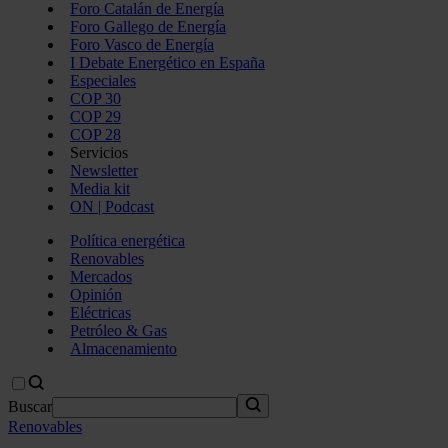
Foro Catalán de Energía
Foro Gallego de Energía
Foro Vasco de Energía
I Debate Energético en España
Especiales
COP 30
COP 29
COP 28
Servicios
Newsletter
Media kit
ON | Podcast
Política energética
Renovables
Mercados
Opinión
Eléctricas
Petróleo & Gas
Almacenamiento
Buscar
Renovables