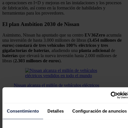
a operaciones en I+D y mejoras en las instalaciones y los procesos
de fabricación, así como en la formación de habilidades y
herramientas para los proveedores.
El plan Ambition 2030 de Nissan
Asimismo, Nissan ha apuntado que su centro
EV36Zero
acumula
una inversión de hasta 3.000 millones de libras
(3.454 millones de
euros
)
constará de tres vehículos 100% eléctricos y tres
gigafactorías de baterías
, añadiendo una
planta
adicional
de
baterías
que elevará la nueva inversión hasta 2.000 millones de
libras (
2.303 millones de euros
).
Nissan alcanza el millón de vehículos eléctricos
vendidos en todo el mundo
Nissan ha anunciado que ha superado el millón de
vehículos 100% eléctricos (BEV) vendidos en todo el
mundo desde el lanzamiento, en diciembre de 2010.
Consentimiento
Detalles
Configuración de anuncios
El proyecto se enmarca en el plan Ambition 2030 de Nissan, por el
que la compañía confirmó que todos sus coches nuevos serán
totalmente eléctricos, mientras que espera una gama de vehículos