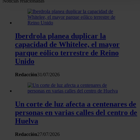
Noticias relacionadas
personales y establezca sus preferencias en la
sección de
datos
. Puede cambiar o retirar su consentimiento en cualqui
momento en la Declaración de cookies.
Las cookies de este sitio web se usan para personalizar el
Iberdrola planea duplicar la
contenido y los anuncios, ofrecer funciones de redes sociale
capacidad de Whitelee, el mayor
analizar el tráfico. Además, compartimos información sobre 
parque eólico terrestre de Reino
uso que haga del sitio web con nuestros partners de redes
Unido
sociales, publicidad y análisis web, quienes pueden combina
con otra información que les haya proporcionado o que haya
Redacción
31/07/2026
recopilado a partir del uso que haya hecho de sus servicios.
Un corte de luz afecta a centenares de
personas en varias calles del centro de
Huelva
Redacción
27/07/2026