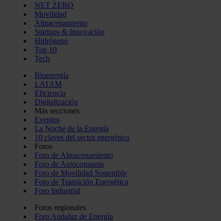
NET ZERO
Movilidad
Almacenamiento
Startups & Innovación
Hidrógeno
Top 10
Tech
Bioenergía
LATAM
Eficiencia
Digitalización
Más secciones
Eventos
La Noche de la Energía
10 claves del sector energético
Foros
Foro de Almacenamiento
Foro de Autoconsumo
Foro de Movilidad Sostenible
Foro de Transición Energética
Foro Industrial
Foros regionales
Foro Andaluz de Energía