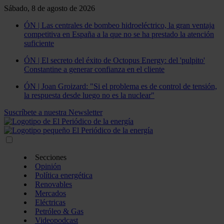
Sábado, 8 de agosto de 2026
ÓN | Las centrales de bombeo hidroeléctrico, la gran ventaja
competitiva en España a la que no se ha prestado la atención
suficiente
ÓN | El secreto del éxito de Octopus Energy: del 'pulpito'
Constantine a generar confianza en el cliente
ÓN | Joan Groizard: "Si el problema es de control de tensión,
la respuesta desde luego no es la nuclear"
Suscríbete a nuestra Newsletter
Secciones
Opinión
Política energética
Renovables
Mercados
Eléctricas
Petróleo & Gas
Videopodcast