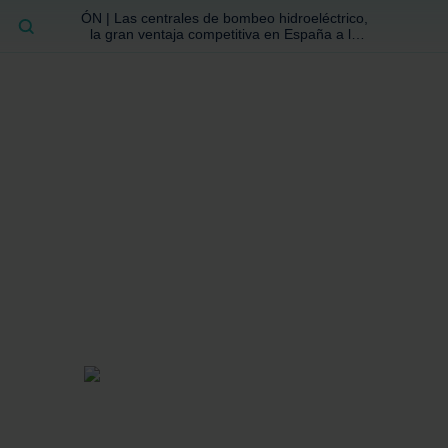
ÓN | Las centrales de bombeo hidroeléctrico,
BUSCAR
la gran ventaja competitiva en España a la
que no se ha prestado la atención suficiente