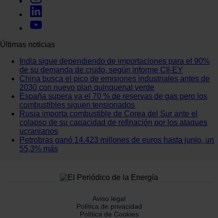
Últimas noticias
India sigue dependiendo de importaciones para el 90%
de su demanda de crudo, según informe CII-EY
China busca el pico de emisiones industriales antes de
2030 con nuevo plan quinquenal verde
España supera ya el 70 % de reservas de gas pero los
combustibles siguen tensionados
Rusia importa combustible de Corea del Sur ante el
colapso de su capacidad de refinación por los ataques
ucranianos
Petrobras ganó 14.423 millones de euros hasta junio, un
55,3% más
Aviso legal
Política de privacidad
Política de Cookies