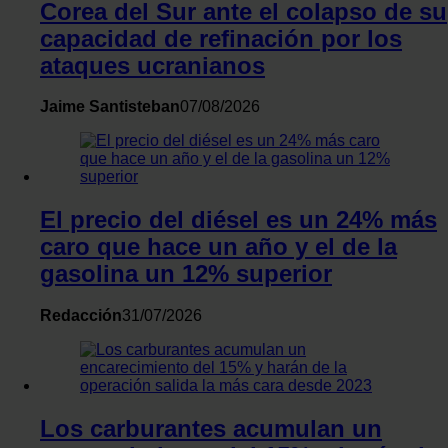
haya hecho de sus servicios.
Corea del Sur ante el colapso de su
capacidad de refinación por los
ataques ucranianos
Jaime Santisteban
07/08/2026
El precio del diésel es un 24% más
caro que hace un año y el de la
gasolina un 12% superior
Redacción
31/07/2026
Los carburantes acumulan un