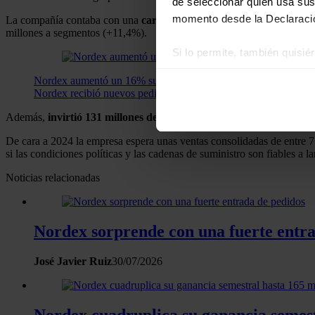
de seleccionar quién usa sus
momento desde la Declaració
La compañía contaba con una
cartera de pedidos
de algo más de 10.5
millones a segmentos (+11,4%).
Si lo permite, también quisi
Recopilar información
Nordex aumentó un 16% sus pedidos de aerogeneradores en 20
Identificar su disposi
Nordex recibió nuevos pedidos en su cartera a lo largo de 202
Obtenga más información sob
Además,
invirtió 131 millones de euros en 2023,
muy por debajo de l
datos
. Puede cambiar o reti
De cara a 2024 la empresa espera unas ventas consolidadas de entre 7
si las condiciones políticas y las cadenas de suministro son fiables a l
Las cookies de este sitio we
y analizar el tráfico. Ademá
Noticias relacionadas
redes sociales, publicidad y
que hayan recopilado a parti
Nordex sorprende con una fuerte entra
José Javier Ruiz
30/07/2026
Nordex cuadruplica su ganancia semest