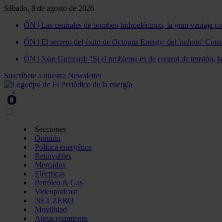
Sábado, 8 de agosto de 2026
ÓN | Las centrales de bombeo hidroeléctrico, la gran ventaja co
ÓN | El secreto del éxito de Octopus Energy: del 'pulpito' Const
ÓN | Joan Groizard: "Si el problema es de control de tensión, l
Suscríbete a nuestra Newsletter
Secciones
Opinión
Política energética
Renovables
Mercados
Eléctricas
Petróleo & Gas
Videopodcast
NET ZERO
Movilidad
Almacenamiento