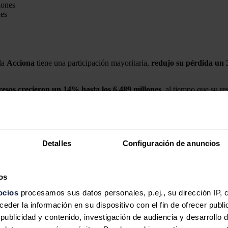
nes
ola
Acciona
tiene una participación mayoritaria,
redujo su pérdida un
resos
crecieron un 14% hasta los 6.489 millones
, al tiempo que su re
ue supone superar en casi un 27% las cifras de 2022
, con una poten
Detalles
Configuración de anuncios
un 14% sus ventas en 2023
sitivo en 2023 después de aumentar sus ventas un 14%, hasta los 6.500 
os
asta los 5.800 millones, mientras que las de servicios aumentaron 
ocios
procesamos sus datos personales, p.ej., su dirección IP, 
der la información en su dispositivo con el fin de ofrecer publi
ublicidad y contenido, investigación de audiencia y desarrollo d
idad de 35 GW en servicio, de los que más de 10.000 eran bajo contrat