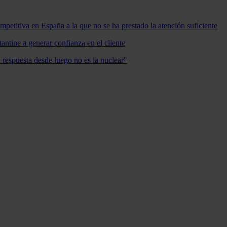
mpetitiva en España a la que no se ha prestado la atención suficiente
antine a generar confianza en el cliente
a respuesta desde luego no es la nuclear"