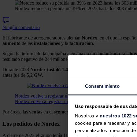
Nordex reduce su pérdida un 39% en 2023 hasta los 303 millo
Ningún comentario
El fabricante de aerogeneradores alemán
Nordex
, en el que la españ
aumento
de las
instalaciones
y la
facturación
.
Según ha informado la compañía alemana en un comunicado, sus
ing
resultado negativo de 244 millones del año anterior.
Durante 2023
Nordex instaló 1.429 generadores en 24 países, lo q
antes fue de 5,2 GW.
Consentimiento
Nordex vuelve a registrar un Ebitda positivo tras incrementar 
Nordex volvió a registrar un resultado bruto de explotación po
Uso responsable de sus dat
Por áreas, las
ventas
en el
segmento proyectos crecieron un 13,8% h
Nosotros y
nuestros 1022 s
Los pedidos de Nordex
cookies para almacenar y acce
personalizados, medición de p
A cierre de 2023 el grupo tenía 11.400 aerogeneradores con una capac