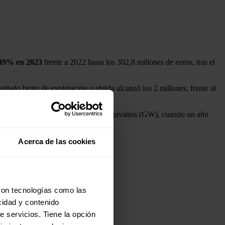
 39%
en 2023
frente a 2022 hasta los 302,8 millones de euros, tras el
sultado bruto de explotación o ebitda alcanzó los 2 millones, frente al
cia nominal de algo menos de 7,3 gigavatios (GW), cuando un año
Acerca de las cookies
millones.
un 18,3% hasta los 679 millones.
con tecnologías como las
cidad y contenido
e servicios. Tiene la opción
os a largo plazo.