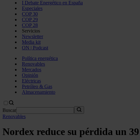
I Debate Energético en España
Especiales
COP 30
COP 29
COP 28
Servicios
Newsletter
Media kit
ON | Podcast
Política energética
Renovables
Mercados
Opinión
Eléctricas
Petróleo & Gas
Almacenamiento
Buscar
Renovables
Nordex reduce su pérdida un 39