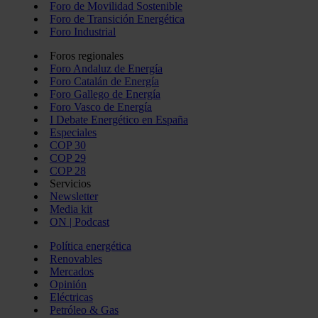
Foro de Movilidad Sostenible
Foro de Transición Energética
Foro Industrial
Foros regionales
Foro Andaluz de Energía
Foro Catalán de Energía
Foro Gallego de Energía
Foro Vasco de Energía
I Debate Energético en España
Especiales
COP 30
COP 29
COP 28
Servicios
Newsletter
Media kit
ON | Podcast
Política energética
Renovables
Mercados
Opinión
Eléctricas
Petróleo & Gas