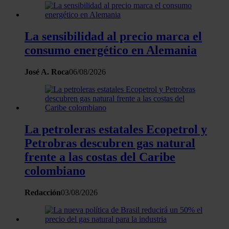
Las cookies de este sitio web se usan para personalizar
el contenido y los anuncios, ofrecer funciones de redes
La sensibilidad al precio marca el
sociales y analizar el tráfico. Además, compartimos
información sobre el uso que haga del sitio web con
consumo energético en Alemania
nuestros partners de redes sociales, publicidad y análisis
web, quienes pueden combinarla con otra información
José A. Roca
06/08/2026
que les haya proporcionado o que hayan recopilado a
partir del uso que haya hecho de sus servicios.
La petroleras estatales Ecopetrol y
Petrobras descubren gas natural
frente a las costas del Caribe
colombiano
Redacción
03/08/2026