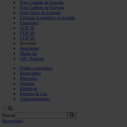
Foro Catalán de Energía
Foro Gallego de Energía
Foro Vasco de Energía
I Debate Energético en España
Especiales
COP 30
COP 29
COP 28
Servicios
Newsletter
Media kit
ON | Podcast
Política energética
Renovables
Mercados
Opinión
Eléctricas
Petróleo & Gas
Almacenamiento
Buscar
Renovables