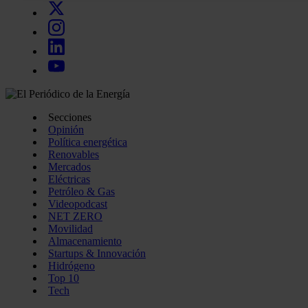
uso que haga del sitio web con nuestros partners de redes so
quienes pueden combinarla con otra información que les ha
recopilado a partir del uso que haya hecho de sus servicios.
Secciones
Opinión
Política energética
Renovables
Mercados
Eléctricas
Petróleo & Gas
Videopodcast
NET ZERO
Movilidad
Almacenamiento
Startups & Innovación
Hidrógeno
Top 10
Tech