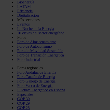
Bioenergía
LATAM
Eficiencia
Digitalización
Más secciones
Eventos
La Noche de la Energía
10 claves del sector energético
Foros
Foro de Almacenamiento
Foro de Autoconsumo
Foro de Movilidad Sostenible
Foro de Transición Energética
Foro Industrial
Foros regionales
Foro Andaluz de Energía
Foro Catalán de Energía
Foro Gallego de Energía
Foro Vasco de Energía
I Debate Energético en España
Especiales
COP 30
COP 29
COP 28