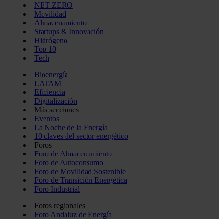
NET ZERO
Movilidad
Almacenamiento
Startups & Innovación
Hidrógeno
Top 10
Tech
Bioenergía
LATAM
Eficiencia
Digitalización
Más secciones
Eventos
La Noche de la Energía
10 claves del sector energético
Foros
Foro de Almacenamiento
Foro de Autoconsumo
Foro de Movilidad Sostenible
Foro de Transición Energética
Foro Industrial
Foros regionales
Foro Andaluz de Energía