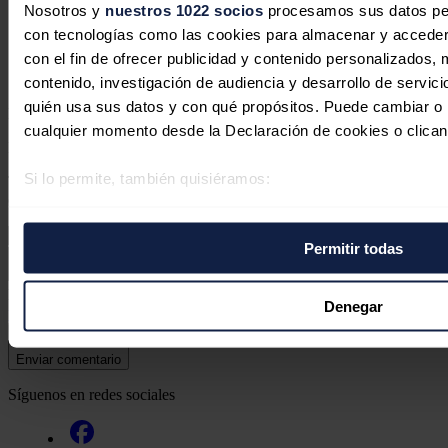
fiscalidad del recibo de la luz, en línea
Nosotros y
nuestros 1022 socios
procesamos sus datos pers
con las medidas de Reino Unido
con tecnologías como las cookies para almacenar y acceder 
con el fin de ofrecer publicidad y contenido personalizados, 
Redacción
22/07/2026
contenido, investigación de audiencia y desarrollo de servici
quién usa sus datos y con qué propósitos. Puede cambiar o r
No hay comentarios
cualquier momento desde la Declaración de cookies o clican
Deja tu comentario
Si lo permite, también quisiéramos:
Tu dirección de correo electrónico no será publicada. Todos los
campos son obligatorios
Recopilar información sobre su ubicación geográfica 
varios metros
Permitir todas
Identificar su dispositivo analizándolo activamente p
específicas (huellas digitales)
Este sitio web está protegido por reCAPTCHA y la
Política de
Obtenga más información sobre cómo se procesan sus datos
Denegar
privacidad
y
Términos de servicio
de Google aplican.
preferencias en la
sección de datos
. Puede cambiar o retira
momento en la Declaración de cookies.
Enviar comentario
Síguenos en redes sociales
Las cookies de este sitio web se usan para personalizar el c
funciones de redes sociales y analizar el tráfico. Además, 