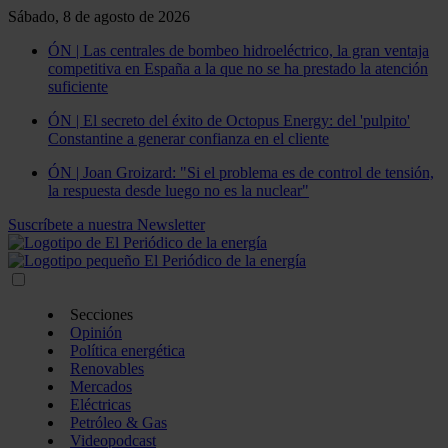
Sábado, 8 de agosto de 2026
ÓN | Las centrales de bombeo hidroeléctrico, la gran ventaja
competitiva en España a la que no se ha prestado la atención
suficiente
ÓN | El secreto del éxito de Octopus Energy: del 'pulpito'
Constantine a generar confianza en el cliente
ÓN | Joan Groizard: "Si el problema es de control de tensión,
la respuesta desde luego no es la nuclear"
Suscríbete a nuestra Newsletter
Secciones
Opinión
Política energética
Renovables
Mercados
Eléctricas
Petróleo & Gas
Videopodcast