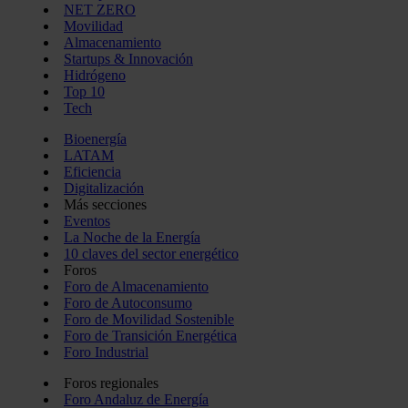
NET ZERO
Movilidad
Almacenamiento
Startups & Innovación
Hidrógeno
Top 10
Tech
Bioenergía
LATAM
Eficiencia
Digitalización
Más secciones
Eventos
La Noche de la Energía
10 claves del sector energético
Foros
Foro de Almacenamiento
Foro de Autoconsumo
Foro de Movilidad Sostenible
Foro de Transición Energética
Foro Industrial
Foros regionales
Foro Andaluz de Energía