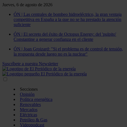
Jueves, 6 de agosto de 2026
ÓN | Las centrales de bombeo hidroeléctrico, la gran ventaja
competitiva en España a la que no se ha prestado la atención
suficiente
ÓN | El secreto del éxito de Octopus Energy: del 'pulpito'
Constantine a generar confianza en el cliente
ÓN | Joan Groizard: "Si el problema es de control de tensión,
la respuesta desde luego no es la nuclear"
Suscríbete a nuestra Newsletter
Secciones
Opinión
Política energética
Renovables
Mercados
Eléctricas
Petróleo & Gas
Videopodcast