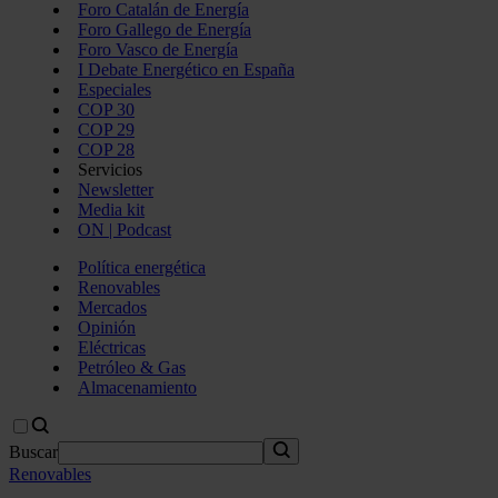
Foro Catalán de Energía
Foro Gallego de Energía
Foro Vasco de Energía
I Debate Energético en España
Especiales
COP 30
COP 29
COP 28
Servicios
Newsletter
Media kit
ON | Podcast
Política energética
Renovables
Mercados
Opinión
Eléctricas
Petróleo & Gas
Almacenamiento
Buscar
Renovables