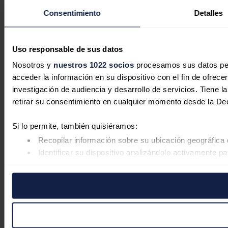
Consentimiento
Detalles
Uso responsable de sus datos
Nosotros y
nuestros 1022 socios
procesamos sus datos pers
acceder la información en su dispositivo con el fin de ofrece
investigación de audiencia y desarrollo de servicios. Tiene 
retirar su consentimiento en cualquier momento desde la De
Si lo permite, también quisiéramos:
Recopilar información sobre su ubicación geográfica 
Identificar su dispositivo analizándolo activamente pa
Obtenga más información sobre cómo se procesan sus datos
retirar su consentimiento en cualquier momento en la Declar
Las cookies de este sitio web se usan para personalizar el co
Además, compartimos información sobre el uso que haga del s
pueden combinarla con otra información que les haya proporc