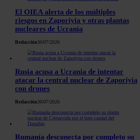
uso que haga del sitio web con nuestros partners de redes
El OIEA alerta de los múltiples
sociales, publicidad y análisis web, quienes pueden combina
riesgos en Zaporiyia y otras plantas
con otra información que les haya proporcionado o que haya
recopilado a partir del uso que haya hecho de sus servicios.
nucleares de Ucrania
Redacción
30/07/2026
Rusia acusa a Ucrania de intentar
atacar la central nuclear de Zaporiyia
con drones
Redacción
30/07/2026
Rumanía desconecta por completo su