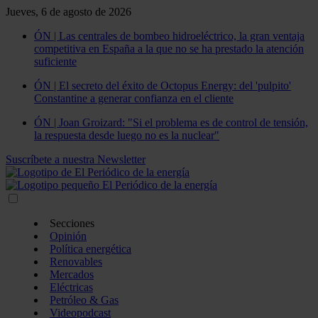
Jueves, 6 de agosto de 2026
ÓN | Las centrales de bombeo hidroeléctrico, la gran ventaja
competitiva en España a la que no se ha prestado la atención
suficiente
ÓN | El secreto del éxito de Octopus Energy: del 'pulpito'
Constantine a generar confianza en el cliente
ÓN | Joan Groizard: "Si el problema es de control de tensión,
la respuesta desde luego no es la nuclear"
Suscríbete a nuestra Newsletter
Secciones
Opinión
Política energética
Renovables
Mercados
Eléctricas
Petróleo & Gas
Videopodcast