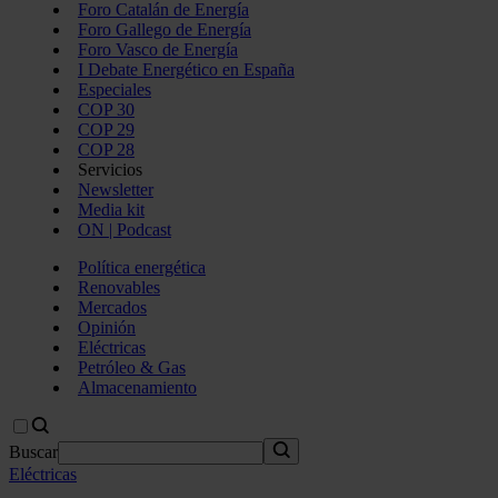
Foro Catalán de Energía
Foro Gallego de Energía
Foro Vasco de Energía
I Debate Energético en España
Especiales
COP 30
COP 29
COP 28
Servicios
Newsletter
Media kit
ON | Podcast
Política energética
Renovables
Mercados
Opinión
Eléctricas
Petróleo & Gas
Almacenamiento
Buscar
Eléctricas