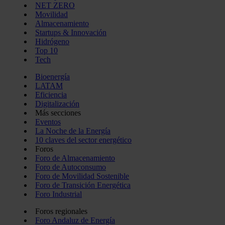
NET ZERO
Movilidad
Almacenamiento
Startups & Innovación
Hidrógeno
Top 10
Tech
Bioenergía
LATAM
Eficiencia
Digitalización
Más secciones
Eventos
La Noche de la Energía
10 claves del sector energético
Foros
Foro de Almacenamiento
Foro de Autoconsumo
Foro de Movilidad Sostenible
Foro de Transición Energética
Foro Industrial
Foros regionales
Foro Andaluz de Energía