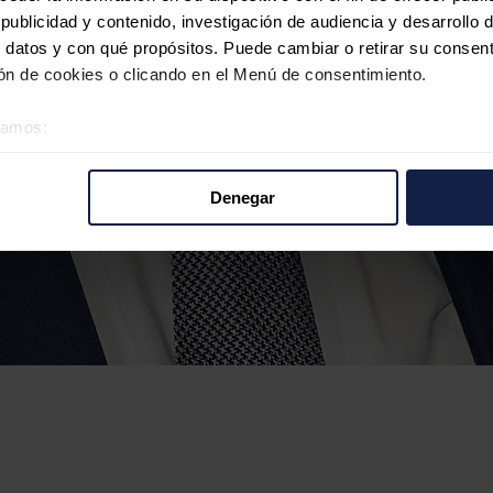
ublicidad y contenido, investigación de audiencia y desarrollo d
 datos y con qué propósitos. Puede cambiar o retirar su consent
n de cookies o clicando en el Menú de consentimiento.
éramos:
 sobre su ubicación geográfica que puede tener una precisión d
tivo analizándolo activamente para buscar características específ
Denegar
re cómo se procesan sus datos personales y establezca sus pr
rar su consentimiento en cualquier momento en la Declaración d
b se usan para personalizar el contenido y los anuncios, ofrecer
s, compartimos información sobre el uso que haga del sitio web 
 análisis web, quienes pueden combinarla con otra información q
r del uso que haya hecho de sus servicios.