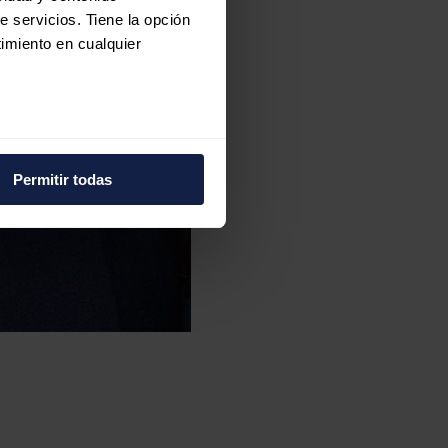
e servicios. Tiene la opción
imiento en cualquier
e varios metros
icas (huellas digitales)
Permitir todas
eferencias en la
sección de
e cookies.
 funciones de redes sociales
con nuestros partners de
ue les haya proporcionado o