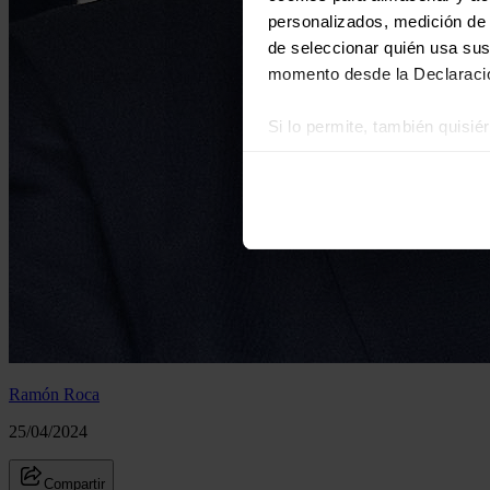
personalizados, medición de p
de seleccionar quién usa sus
momento desde la Declaració
Si lo permite, también quisi
Recopilar información
Identificar su disposi
Obtenga más información sob
datos
. Puede cambiar o reti
Las cookies de este sitio we
y analizar el tráfico. Ademá
redes sociales, publicidad y
que hayan recopilado a parti
Ramón Roca
25/04/2024
Compartir