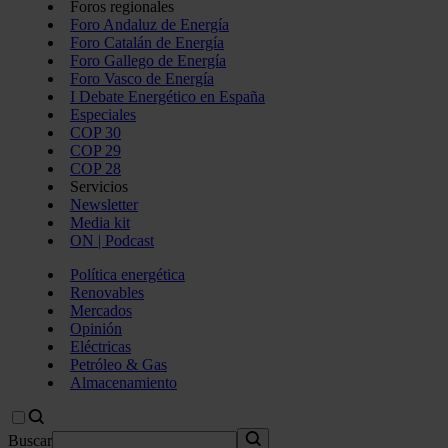
Foros regionales
Foro Andaluz de Energía
Foro Catalán de Energía
Foro Gallego de Energía
Foro Vasco de Energía
I Debate Energético en España
Especiales
COP 30
COP 29
COP 28
Servicios
Newsletter
Media kit
ON | Podcast
Política energética
Renovables
Mercados
Opinión
Eléctricas
Petróleo & Gas
Almacenamiento
Buscar