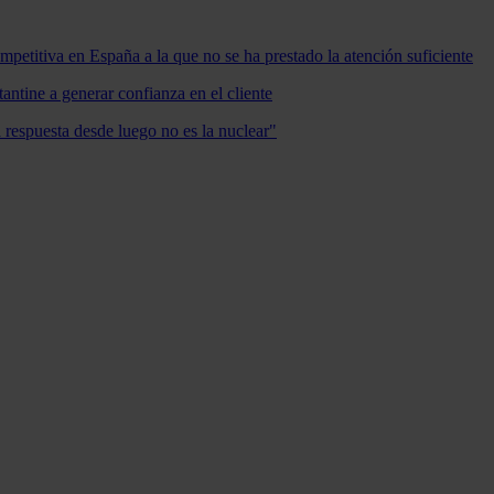
mpetitiva en España a la que no se ha prestado la atención suficiente
antine a generar confianza en el cliente
a respuesta desde luego no es la nuclear"