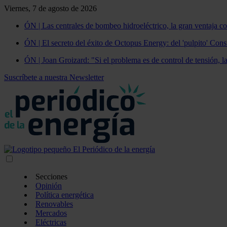
Viernes, 7 de agosto de 2026
ÓN | Las centrales de bombeo hidroeléctrico, la gran ventaja co
ÓN | El secreto del éxito de Octopus Energy: del 'pulpito' Const
ÓN | Joan Groizard: "Si el problema es de control de tensión, l
Suscríbete a nuestra Newsletter
Secciones
Opinión
Política energética
Renovables
Mercados
Eléctricas