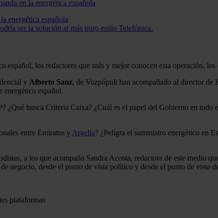
 la energética española
ría ser la solución al más puro estilo Telefónica.
o español, los redactores que más y mejor conocen esta operación, los e
idencial y
Alberto Sanz
, de Vozpópuli han acompañado al director de E
r energético español.
Qué busca Criteria Caixa? ¿Cuál es el papel del Gobierno en todo es
onales entre Emiratos y
Argelia
? ¿Peligra el suministro energético en 
riodistas, a los que acompaña Sandra Acosta, redactora de este medio que
e negocio, desde el punto de vista político y desde el punto de vista de 
tes plataformas