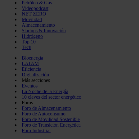
Petróleo & Gas
Videopodcast
NET ZERO
Movilidad
Almacenamiento
Startups & Innovación
Hidrógeno
Top 10
Tech
Bioenergía
LATAM
Eficiencia
Digitalización
Más secciones
Eventos
La Noche de la Energía
10 claves del sector energético
Foros
Foro de Almacenamiento
Foro de Autoconsumo
Foro de Movilidad Sostenible
Foro de Transición Energética
Foro Industrial