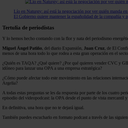
Lío en Naturgy: así está la negociación por ver quién manda en
El Gobierno quiere mantener la españolidad de la compañía y pod
Tertulia de periodistas
Y lo hemos hecho contando con la flor y nata del periodismo energétic
Miguel Ángel Patiño
, del diario Expansión,
Juan Cruz
, de El Conf
menos de una hora todo lo que rodea a esta gran operación en el secto
¿Quién es TAQA? ¿Qué quiere? ¿Por qué quieren vender CVC y GIP? ¿
idóneo para lanzar una OPA a una empresa estratégica?
¿Cómo puede afectar todo este movimiento en las relaciones internaci
Argelia?
A todas estas preguntas se les da respuesta por parte de los cuatro pe
episodio del videopodcast: la OPA desde el punto de vista mercantil y d
En definitiva, una hora que no te dejará igual.
También puedes escucharlo en formato podcast a través de las siguien