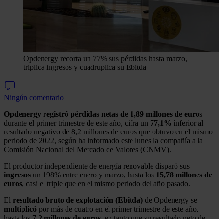
Opdenergy recorta un 77% sus pérdidas hasta marzo,
triplica ingresos y cuadruplica su Ebitda
Ningún comentario
Opdenergy
registró pérdidas netas de 1,89 millones de euro
s
durante el primer trimestre de este año, cifra un
77,1% i
nferior al
resultado negativo de 8,2 millones de euros que obtuvo en el mismo
periodo de 2022, según ha informado este lunes la compañía a la
Comisión Nacional del Mercado de Valores (CNMV).
El productor independiente de energía renovable disparó sus
ingresos
un 198% entre enero y marzo, hasta los
15,78 millones de
euros
, casi el triple que en el mismo periodo del año pasado.
El
resultado bruto de explotación (Ebitda)
de Opdenergy se
multiplicó
por más de cuatro en el primer trimestre de este año,
hasta los
7,2 millones de euros
, en tanto que su resultado neto de