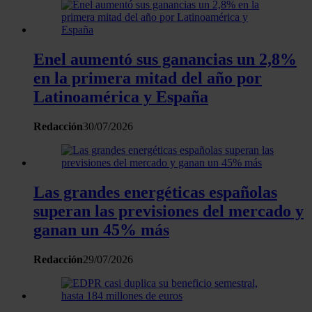
momento en la Declaración de cookies.
Las cookies de este sitio web se usan para personalizar el
Enel aumentó sus ganancias un 2,8%
contenido y los anuncios, ofrecer funciones de redes sociale
en la primera mitad del año por
analizar el tráfico. Además, compartimos información sobre 
uso que haga del sitio web con nuestros partners de redes
Latinoamérica y España
sociales, publicidad y análisis web, quienes pueden combina
con otra información que les haya proporcionado o que haya
Redacción
30/07/2026
recopilado a partir del uso que haya hecho de sus servicios.
Las grandes energéticas españolas
superan las previsiones del mercado y
ganan un 45% más
Redacción
29/07/2026