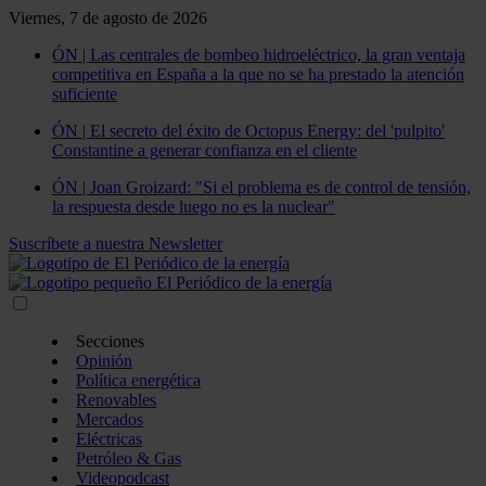
Viernes, 7 de agosto de 2026
ÓN | Las centrales de bombeo hidroeléctrico, la gran ventaja
competitiva en España a la que no se ha prestado la atención
suficiente
ÓN | El secreto del éxito de Octopus Energy: del 'pulpito'
Constantine a generar confianza en el cliente
ÓN | Joan Groizard: "Si el problema es de control de tensión,
la respuesta desde luego no es la nuclear"
Suscríbete a nuestra Newsletter
Secciones
Opinión
Política energética
Renovables
Mercados
Eléctricas
Petróleo & Gas
Videopodcast