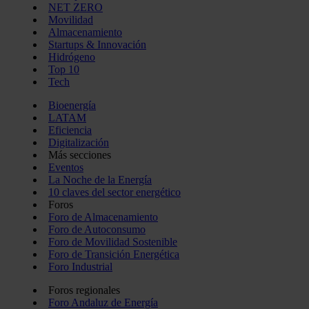
NET ZERO
Movilidad
Almacenamiento
Startups & Innovación
Hidrógeno
Top 10
Tech
Bioenergía
LATAM
Eficiencia
Digitalización
Más secciones
Eventos
La Noche de la Energía
10 claves del sector energético
Foros
Foro de Almacenamiento
Foro de Autoconsumo
Foro de Movilidad Sostenible
Foro de Transición Energética
Foro Industrial
Foros regionales
Foro Andaluz de Energía