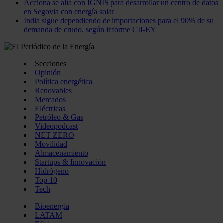
Acciona se alía con IGNIS para desarrollar un centro de datos
en Segovia con energía solar
India sigue dependiendo de importaciones para el 90% de su
demanda de crudo, según informe CII-EY
Secciones
Opinión
Política energética
Renovables
Mercados
Eléctricas
Petróleo & Gas
Videopodcast
NET ZERO
Movilidad
Almacenamiento
Startups & Innovación
Hidrógeno
Top 10
Tech
Bioenergía
LATAM