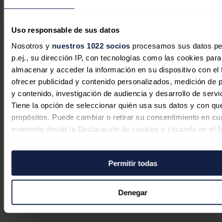
Engie Spain.
Los temas a analizar serán la evolución y perspectivas
de los mercados de energía europeos para la segunda mitad de 2025,
las oportunidades de crecimiento del sector renovable, la actualidad
del mercado de
PPA
en España y las perspectivas del
Uso responsable de sus datos
almacenamiento de energía en baterías
Nosotros y
nuestros 1022 socios
procesamos sus datos pe
Fuente:
AleaSoft Energy Forecasting
.
p.ej., su dirección IP, con tecnologías como las cookies para
almacenar y acceder la información en su dispositivo con el 
Noticias relacionadas
ofrecer publicidad y contenido personalizados, medición de p
y contenido, investigación de audiencia y desarrollo de servi
Tiene la opción de seleccionar quién usa sus datos y con qu
propósitos. Puede cambiar o retirar su consentimiento en cu
momento desde la Declaración de cookies o clicando en el 
consentimiento.
Permitir todas
Si lo permite, también quisiéramos:
Recopilar información sobre su ubicación geográfica
puede tener una precisión de varios metros
Denegar
Identificar su dispositivo analizándolo activamente p
características específicas (huellas digitales)