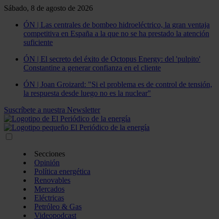
Sábado, 8 de agosto de 2026
ÓN | Las centrales de bombeo hidroeléctrico, la gran ventaja
competitiva en España a la que no se ha prestado la atención
suficiente
ÓN | El secreto del éxito de Octopus Energy: del 'pulpito'
Constantine a generar confianza en el cliente
ÓN | Joan Groizard: "Si el problema es de control de tensión,
la respuesta desde luego no es la nuclear"
Suscríbete a nuestra Newsletter
Secciones
Opinión
Política energética
Renovables
Mercados
Eléctricas
Petróleo & Gas
Videopodcast