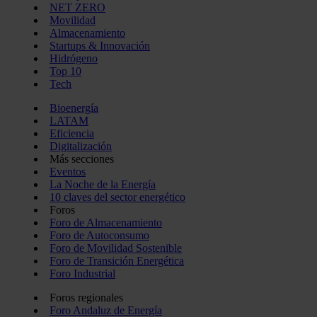
NET ZERO
Movilidad
Almacenamiento
Startups & Innovación
Hidrógeno
Top 10
Tech
Bioenergía
LATAM
Eficiencia
Digitalización
Más secciones
Eventos
La Noche de la Energía
10 claves del sector energético
Foros
Foro de Almacenamiento
Foro de Autoconsumo
Foro de Movilidad Sostenible
Foro de Transición Energética
Foro Industrial
Foros regionales
Foro Andaluz de Energía