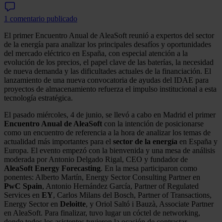
1 comentario publicado
El primer Encuentro Anual de AleaSoft reunió a expertos del sector
de la energía para analizar los principales desafíos y oportunidades
del mercado eléctrico en España, con especial atención a la
evolución de los precios, el papel clave de las baterías, la necesidad
de nueva demanda y las dificultades actuales de la financiación. El
lanzamiento de una nueva convocatoria de ayudas del IDAE para
proyectos de almacenamiento refuerza el impulso institucional a esta
tecnología estratégica.
El pasado miércoles, 4 de junio, se llevó a cabo en Madrid el primer
Encuentro Anual de AleaSoft
con la intención de posicionarse
como un encuentro de referencia a la hora de analizar los temas de
actualidad más importantes para el
sector de la energía
en España y
Europa. El evento empezó con la bienvenida y una mesa de análisis
moderada por Antonio Delgado Rigal, CEO y fundador de
AleaSoft Energy Forecasting
. En la mesa participaron como
ponentes: Alberto Martín, Energy Sector Consulting Partner en
PwC Spain
, Antonio Hernández García, Partner of Regulated
Services en
EY
, Carlos Milans del Bosch, Partner of Transactions,
Energy Sector en
Deloitte
, y Oriol Saltó i Bauzà, Associate Partner
en AleaSoft. Para finalizar, tuvo lugar un cóctel de networking,
donde todos los asistentes tuvieron la ocasión de contrastar