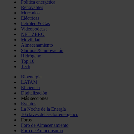
Política energética
Renovables
Mercados
Eléctricas
Petróleo & Gas
Videopodcast
NET ZERO
Movilidad
Almacenamiento
Startups & Innovación
Hidrógeno
Top 10
Tech
Bioenergía
LATAM
Eficiencia
Digitalización
Más secciones
Eventos
La Noche de la Energía
10 claves del sector energético
Foros
Foro de Almacenamiento
Foro de Autoconsumo