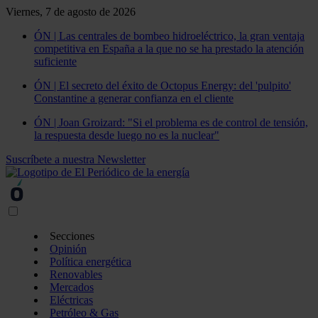
Viernes, 7 de agosto de 2026
ÓN | Las centrales de bombeo hidroeléctrico, la gran ventaja
competitiva en España a la que no se ha prestado la atención
suficiente
ÓN | El secreto del éxito de Octopus Energy: del 'pulpito'
Constantine a generar confianza en el cliente
ÓN | Joan Groizard: "Si el problema es de control de tensión,
la respuesta desde luego no es la nuclear"
Suscríbete a nuestra Newsletter
Secciones
Opinión
Política energética
Renovables
Mercados
Eléctricas
Petróleo & Gas