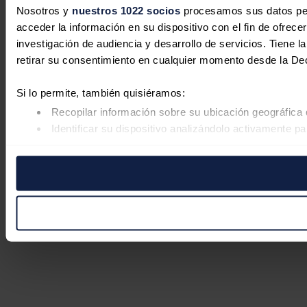
Nosotros y
nuestros 1022 socios
procesamos sus datos pers
acceder la información en su dispositivo con el fin de ofrece
investigación de audiencia y desarrollo de servicios. Tiene 
retirar su consentimiento en cualquier momento desde la De
Si lo permite, también quisiéramos:
Recopilar información sobre su ubicación geográfica 
Identificar su dispositivo analizándolo activamente pa
Obtenga más información sobre cómo se procesan sus datos
retirar su consentimiento en cualquier momento en la Declar
Las cookies de este sitio web se usan para personalizar el co
Además, compartimos información sobre el uso que haga del s
pueden combinarla con otra información que les haya proporc