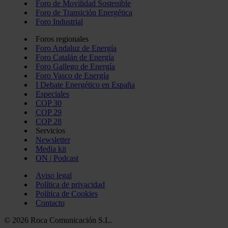
Foro de Movilidad Sostenible
Foro de Transición Energética
Foro Industrial
Foros regionales
Foro Andaluz de Energía
Foro Catalán de Energía
Foro Gallego de Energía
Foro Vasco de Energía
I Debate Energético en España
Especiales
COP 30
COP 29
COP 28
Servicios
Newsletter
Media kit
ON | Podcast
Aviso legal
Política de privacidad
Política de Cookies
Contacto
© 2026 Roca Comunicación S.L.