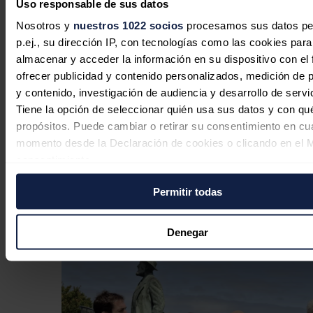
Uso responsable de sus datos
capacidad de Whitelee, el mayor
Nosotros y
nuestros 1022 socios
procesamos sus datos pe
parque eólico terrestre de Reino
p.ej., su dirección IP, con tecnologías como las cookies para
Unido
almacenar y acceder la información en su dispositivo con el 
ofrecer publicidad y contenido personalizados, medición de p
Redacción
31/07/2026
y contenido, investigación de audiencia y desarrollo de servi
Tiene la opción de seleccionar quién usa sus datos y con qu
propósitos. Puede cambiar o retirar su consentimiento en cu
momento desde la Declaración de cookies o clicando en el 
Llegan las primeras palas de los
consentimiento.
aerogeneradores al parque eólico de
Permitir todas
Labraza (Álava)
Si lo permite, también quisiéramos:
Recopilar información sobre su ubicación geográfica
Redacción
30/07/2026
puede tener una precisión de varios metros
Denegar
Identificar su dispositivo analizándolo activamente p
características específicas (huellas digitales)
Obtenga más información sobre cómo se procesan sus dato
personales y establezca sus preferencias en la
sección de 