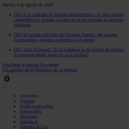
Jueves, 6 de agosto de 2026
ÓN | Las centrales de bombeo hidroeléctrico, la gran ventaja
competitiva en España a la que no se ha prestado la atención
suficiente
ÓN | El secreto del éxito de Octopus Energy: del 'pulpito'
Constantine a generar confianza en el cliente
ÓN | Joan Groizard: "Si el problema es de control de tensión,
la respuesta desde luego no es la nuclear"
Suscríbete a nuestra Newsletter
Secciones
Opinión
Política energética
Renovables
Mercados
Eléctricas
Petróleo & Gas