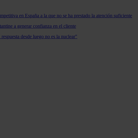
mpetitiva en España a la que no se ha prestado la atención suficiente
antine a generar confianza en el cliente
a respuesta desde luego no es la nuclear"