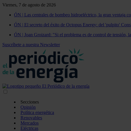
Viernes, 7 de agosto de 2026
ÓN | Las centrales de bombeo hidroeléctrico, la gran ventaja co
ÓN | El secreto del éxito de Octopus Energy: del 'pulpito' Const
ÓN | Joan Groizard: "Si el problema es de control de tensión, l
Suscríbete a nuestra Newsletter
Secciones
Opinión
Política energética
Renovables
Mercados
Eléctricas