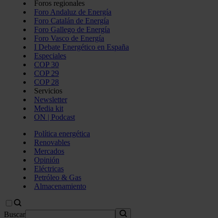
Foros regionales
Foro Andaluz de Energía
Foro Catalán de Energía
Foro Gallego de Energía
Foro Vasco de Energía
I Debate Energético en España
Especiales
COP 30
COP 29
COP 28
Servicios
Newsletter
Media kit
ON | Podcast
Política energética
Renovables
Mercados
Opinión
Eléctricas
Petróleo & Gas
Almacenamiento
Buscar