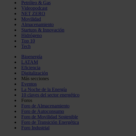
Petróleo & Gas
Videopodcast
NET ZERO
Movilidad
Almacenamiento
Startups & Innovación
Hidrógeno
Top 10
Tech
Bioenergía
LATAM
Eficiencia
Digitalización
Más secciones
Eventos
La Noche de la Energía
10 claves del sector energético
Foros
Foro de Almacenamiento
Foro de Autoconsumo
Foro de Movilidad Sostenible
Foro de Transición Energética
Foro Industrial