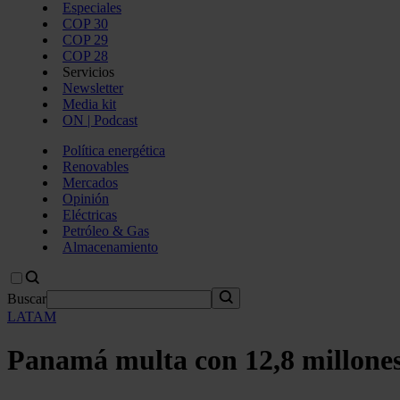
Especiales
COP 30
COP 29
COP 28
Servicios
Newsletter
Media kit
ON | Podcast
Política energética
Renovables
Mercados
Opinión
Eléctricas
Petróleo & Gas
Almacenamiento
Buscar
LATAM
Panamá multa con 12,8 millones 