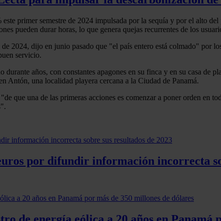
5% este primer semestre de 2024 impulsada por la sequía y por el alto del
s pueden durar horas, lo que genera quejas recurrentes de los usuarios, 
 de 2024, dijo en junio pasado que "el país entero está colmado" por 
buen servicio.
do durante años, con constantes apagones en su finca y en su casa de pl
o en Antón, una localidad playera cercana a la Ciudad de Panamá.
p "de que una de las primeras acciones es comenzar a poner orden en tod
".
ros por difundir información incorrecta so
tro de energía eólica a 20 años en Panamá 