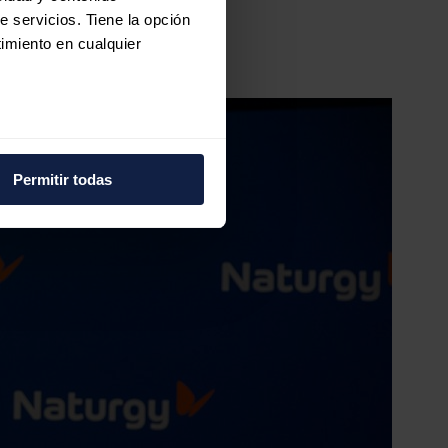
e servicios. Tiene la opción
imiento en cualquier
vicio al cliente
e varios metros
icas (huellas digitales)
Permitir todas
eferencias en la
sección de
e cookies.
 funciones de redes sociales
con nuestros partners de
ue les haya proporcionado o