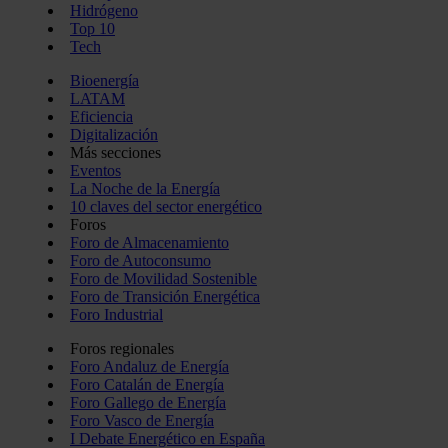
Hidrógeno
Top 10
Tech
Bioenergía
LATAM
Eficiencia
Digitalización
Más secciones
Eventos
La Noche de la Energía
10 claves del sector energético
Foros
Foro de Almacenamiento
Foro de Autoconsumo
Foro de Movilidad Sostenible
Foro de Transición Energética
Foro Industrial
Foros regionales
Foro Andaluz de Energía
Foro Catalán de Energía
Foro Gallego de Energía
Foro Vasco de Energía
I Debate Energético en España