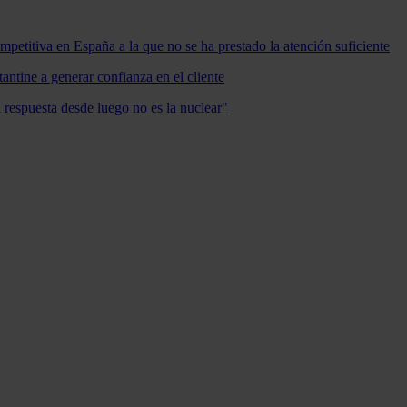
mpetitiva en España a la que no se ha prestado la atención suficiente
antine a generar confianza en el cliente
a respuesta desde luego no es la nuclear"