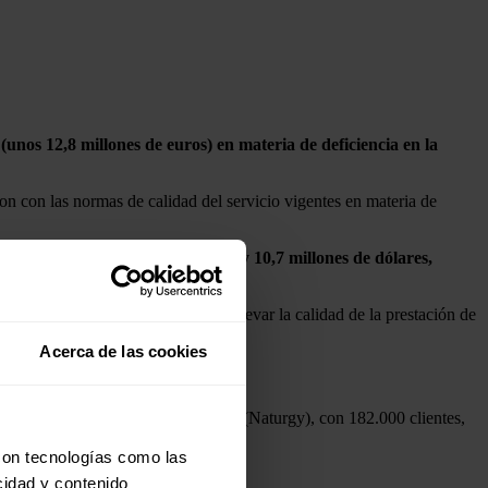
(unos 12,8 millones de euros) en materia de deficiencia en la
n con las normas de calidad del servicio vigentes en materia de
cio, por el orden de 3,6 millones y 10,7 millones de dólares,
odas las empresas concesionarias elevar la calidad de la prestación de
Acerca de las cookies
 clientes; Ensa (535.000) y Edechi (Naturgy), con 182.000 clientes,
con tecnologías como las
cidad y contenido