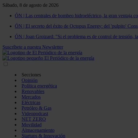
Sábado, 8 de agosto de 2026
ÓN | Las centrales de bombeo hidroeléctrico, la gran ventaja co
ÓN | El secreto del éxito de Octopus Energy: del 'pulpito' Const
ÓN | Joan Groizard: "Si el problema es de control de tensión, l
Suscríbete a nuestra Newsletter
Secciones
Opinión
Política energética
Renovables
Mercados
Eléctricas
Petróleo & Gas
Videopodcast
NET ZERO
Movilidad
Almacenamiento
Startups & Innovación