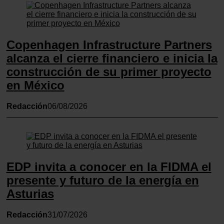
de cookies.
Las cookies de este sitio web se usan para personalizar
el contenido y los anuncios, ofrecer funciones de redes
Copenhagen Infrastructure Partners
sociales y analizar el tráfico. Además, compartimos
alcanza el cierre financiero e inicia la
información sobre el uso que haga del sitio web con
construcción de su primer proyecto
nuestros partners de redes sociales, publicidad y análisis
en México
web, quienes pueden combinarla con otra información
que les haya proporcionado o que hayan recopilado a
Redacción
06/08/2026
partir del uso que haya hecho de sus servicios.
EDP invita a conocer en la FIDMA el
presente y futuro de la energía en
Asturias
Redacción
31/07/2026