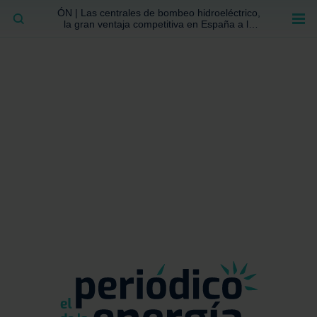
ÓN | Las centrales de bombeo hidroeléctrico,
BUSCAR
la gran ventaja competitiva en España a la
que no se ha prestado la atención suficiente