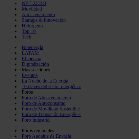
NET ZERO
Movilidad
Almacenamiento
Startups & Innovación
Hidrógeno
Top 10
Tech
Bioenergía
LATAM
Eficiencia
Digitalización
Más secciones
Eventos
La Noche de la Energía
10 claves del sector energético
Foros
Foro de Almacenamiento
Foro de Autoconsumo
Foro de Movilidad Sostenible
Foro de Transición Energética
Foro Industrial
Foros regionales
Foro Andaluz de Energía