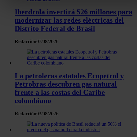
buscar características específicas (huellas digitales)
Iberdrola invertirá 526 millones para
Obtenga más información sobre cómo se procesan sus dato
modernizar las redes eléctricas del
personales y establezca sus preferencias en la
sección de
datos
. Puede cambiar o retirar su consentimiento en cualqui
Distrito Federal de Brasil
momento en la Declaración de cookies.
Redacción
07/08/2026
Las cookies de este sitio web se usan para personalizar el
contenido y los anuncios, ofrecer funciones de redes sociale
analizar el tráfico. Además, compartimos información sobre 
uso que haga del sitio web con nuestros partners de redes
La petroleras estatales Ecopetrol y
sociales, publicidad y análisis web, quienes pueden combina
Petrobras descubren gas natural
con otra información que les haya proporcionado o que haya
frente a las costas del Caribe
recopilado a partir del uso que haya hecho de sus servicios.
colombiano
Redacción
03/08/2026