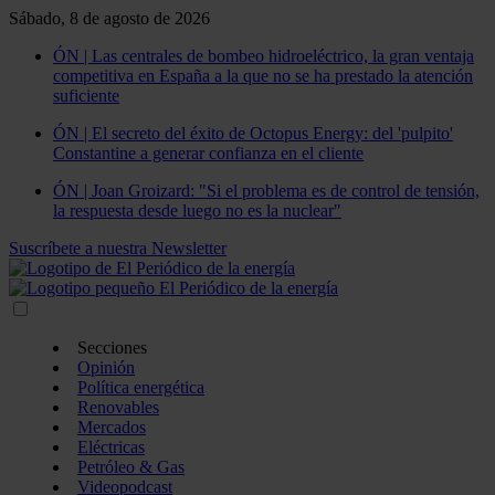
Sábado, 8 de agosto de 2026
ÓN | Las centrales de bombeo hidroeléctrico, la gran ventaja
competitiva en España a la que no se ha prestado la atención
suficiente
ÓN | El secreto del éxito de Octopus Energy: del 'pulpito'
Constantine a generar confianza en el cliente
ÓN | Joan Groizard: "Si el problema es de control de tensión,
la respuesta desde luego no es la nuclear"
Suscríbete a nuestra Newsletter
Secciones
Opinión
Política energética
Renovables
Mercados
Eléctricas
Petróleo & Gas
Videopodcast