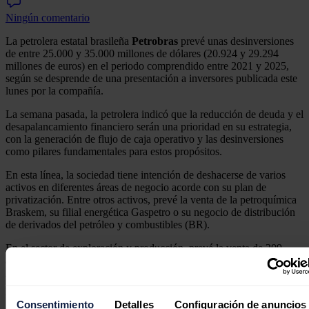
Ningún comentario
La petrolera estatal brasileña
Petrobras
prevé unas desinversiones
de entre 25.000 y 35.000 millones de dólares (20.924 y 29.294
millones de euros) en el periodo comprendido entre 2021 y 2025,
según se desprende de una presentación a inversores publicada este
lunes por la compañía.
La semana pasada, la petrolera indicó que la reducción de deuda y el
desapalancamiento financiero serán una prioridad en su estrategia,
con la generación de flujo de caja operativo y las desinversiones
como pilares fundamentales para estos propósitos.
En esta línea, la sociedad tiene intención de deshacerse de varios
activos en diferentes áreas de negocio acorde con su plan de
privatización. Entre otros activos, prevé la venta de la petroquímica
Braskem, su filial energética Gaspetro o su negocio de distribución
de derivados del petróleo y combustibles (BR).
En el sector de exploración y producción, prevé la venta de 209
activos de tierras y aguas rasas en Brasil, así como activos en
Argentina, Bolivia, Colombia y Estados Unidos. Asimismo, tiene
intención de deshacerse de varios bienes tanto en el sector del
'downstream' y del sector del gas y energético.
Consentimiento
Detalles
Configuración de anuncios