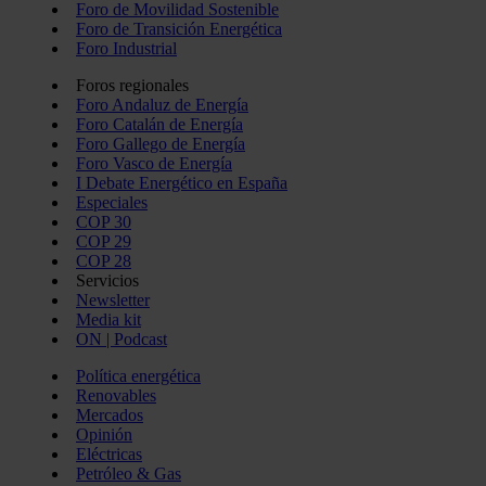
Foro de Movilidad Sostenible
Foro de Transición Energética
Foro Industrial
Foros regionales
Foro Andaluz de Energía
Foro Catalán de Energía
Foro Gallego de Energía
Foro Vasco de Energía
I Debate Energético en España
Especiales
COP 30
COP 29
COP 28
Servicios
Newsletter
Media kit
ON | Podcast
Política energética
Renovables
Mercados
Opinión
Eléctricas
Petróleo & Gas