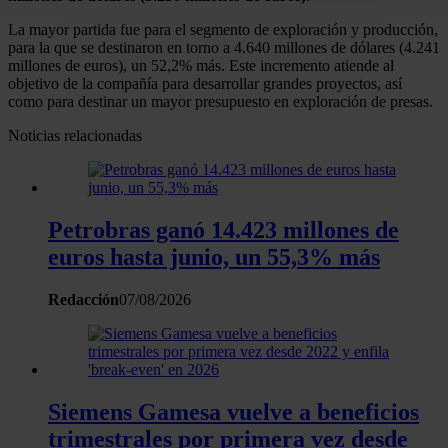
digitales)
La mayor partida fue para el segmento de exploración y producción,
Obtenga más información sobre cómo se procesan sus
para la que se destinaron en torno a 4.640 millones de dólares (4.241
millones de euros), un 52,2% más. Este incremento atiende al
datos personales y establezca sus preferencias en la
objetivo de la compañía para desarrollar grandes proyectos, así
sección de datos
. Puede cambiar o retirar su
como para destinar un mayor presupuesto en exploración de presas.
consentimiento en cualquier momento en la Declaración
Noticias relacionadas
de cookies.
Las cookies de este sitio web se usan para personalizar
el contenido y los anuncios, ofrecer funciones de redes
Petrobras ganó 14.423 millones de
sociales y analizar el tráfico. Además, compartimos
euros hasta junio, un 55,3% más
información sobre el uso que haga del sitio web con
nuestros partners de redes sociales, publicidad y análisis
Redacción
07/08/2026
web, quienes pueden combinarla con otra información
que les haya proporcionado o que hayan recopilado a
partir del uso que haya hecho de sus servicios.
Siemens Gamesa vuelve a beneficios
trimestrales por primera vez desde