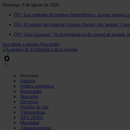
Domingo, 9 de agosto de 2026
ÓN | Las centrales de bombeo hidroeléctrico, la gran ventaja co
ÓN | El secreto del éxito de Octopus Energy: del 'pulpito' Const
ÓN | Joan Groizard: "Si el problema es de control de tensión, l
Suscríbete a nuestra Newsletter
Secciones
Opinión
Política energética
Renovables
Mercados
Eléctricas
Petróleo & Gas
Videopodcast
NET ZERO
Movilidad
Almacenamiento