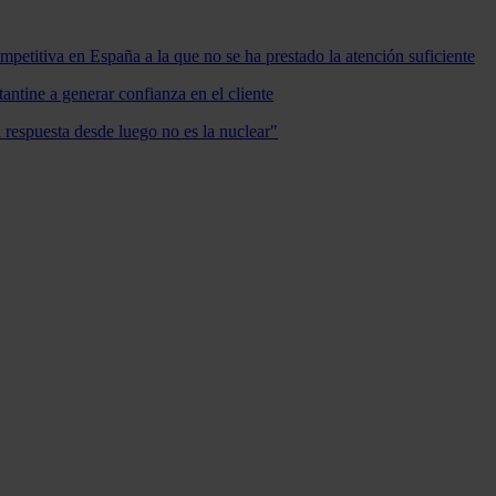
mpetitiva en España a la que no se ha prestado la atención suficiente
antine a generar confianza en el cliente
a respuesta desde luego no es la nuclear"