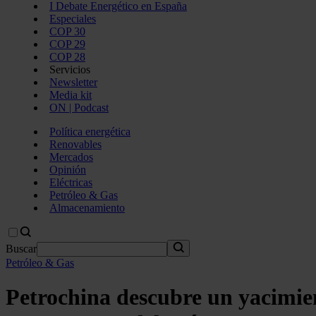
I Debate Energético en España
Especiales
COP 30
COP 29
COP 28
Servicios
Newsletter
Media kit
ON | Podcast
Política energética
Renovables
Mercados
Opinión
Eléctricas
Petróleo & Gas
Almacenamiento
Buscar
Petróleo & Gas
Petrochina descubre un yacimien