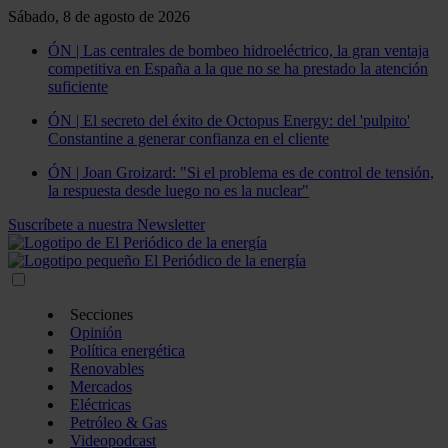
Sábado, 8 de agosto de 2026
ÓN | Las centrales de bombeo hidroeléctrico, la gran ventaja
competitiva en España a la que no se ha prestado la atención
suficiente
ÓN | El secreto del éxito de Octopus Energy: del 'pulpito'
Constantine a generar confianza en el cliente
ÓN | Joan Groizard: "Si el problema es de control de tensión,
la respuesta desde luego no es la nuclear"
Suscríbete a nuestra Newsletter
Secciones
Opinión
Política energética
Renovables
Mercados
Eléctricas
Petróleo & Gas
Videopodcast