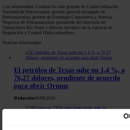
Con anterioridad, Cortázar ha sido gerente de Comercialización
Nacional de Petroecuador; gerente general encargado de
Petroamazonas; gerente de Estrategia Corporativa y Nuevos
Negocios de Petroamazonas; presidente del directorio de
Operaciones Río Napo y director ejecutivo de la Agencia de
Regulación y Control Hidrocarburífero.
Noticias relacionadas
El petróleo de Texas sube un 1,4 %, a
76,27 dólares, pendiente de acuerdo
para abrir Ormuz
Redacción
06/08/2026
BP gana un 235% más hasta junio