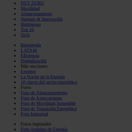
NET ZERO
Movilidad
Almacenamiento
Startups & Innovación
Hidrógeno
Top 10
Tech
Bioenergía
LATAM
Eficiencia
Digitalización
Más secciones
Eventos
La Noche de la Energía
10 claves del sector energético
Foros
Foro de Almacenamiento
Foro de Autoconsumo
Foro de Movilidad Sostenible
Foro de Transición Energética
Foro Industrial
Foros regionales
Foro Andaluz de Energía