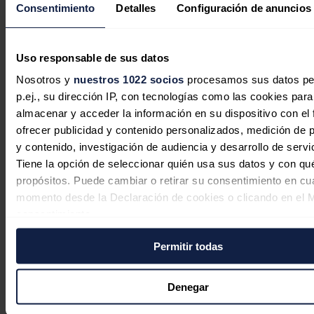
ante la subida del precio del petróleo
Consentimiento
Detalles
Configuración de anuncios
Redacción
04/08/2026
Uso responsable de sus datos
Nosotros y
nuestros 1022 socios
procesamos sus datos pe
p.ej., su dirección IP, con tecnologías como las cookies para
El precio del petróleo cae un 6% a la
almacenar y acceder la información en su dispositivo con el 
espera de nuevas conversaciones
ofrecer publicidad y contenido personalizados, medición de p
entre EEUU e Irán
y contenido, investigación de audiencia y desarrollo de servi
Tiene la opción de seleccionar quién usa sus datos y con qu
Redacción
03/08/2026
propósitos. Puede cambiar o retirar su consentimiento en cu
momento desde la Declaración de cookies o clicando en el 
consentimiento.
Permitir todas
Si lo permite, también quisiéramos:
Recopilar información sobre su ubicación geográfica
puede tener una precisión de varios metros
Denegar
Identificar su dispositivo analizándolo activamente p