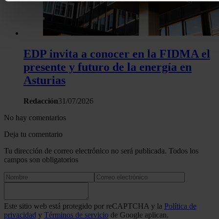
características específicas (huellas digitales)
Obtenga más información sobre cómo se procesan sus dato
personales y establezca sus preferencias en la
sección de 
Puede cambiar o retirar su consentimiento en cualquier mo
la Declaración de cookies.
EDP invita a conocer en la FIDMA el
presente y futuro de la energía en
Las cookies de este sitio web se usan para personalizar el c
Asturias
y los anuncios, ofrecer funciones de redes sociales y analiza
tráfico. Además, compartimos información sobre el uso que 
Redacción
31/07/2026
sitio web con nuestros partners de redes sociales, publicida
No hay comentarios
análisis web, quienes pueden combinarla con otra informació
haya proporcionado o que hayan recopilado a partir del uso 
Deja tu comentario
hecho de sus servicios.
Tu dirección de correo electrónico no será publicada. Todos los
campos son obligatorios
Este sitio web está protegido por reCAPTCHA y la
Política de
privacidad
y
Términos de servicio
de Google aplican.