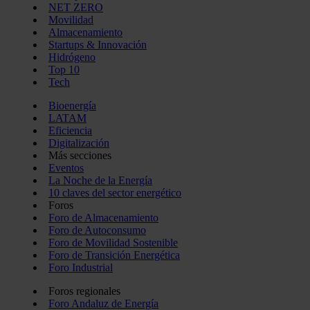
NET ZERO
Movilidad
Almacenamiento
Startups & Innovación
Hidrógeno
Top 10
Tech
Bioenergía
LATAM
Eficiencia
Digitalización
Más secciones
Eventos
La Noche de la Energía
10 claves del sector energético
Foros
Foro de Almacenamiento
Foro de Autoconsumo
Foro de Movilidad Sostenible
Foro de Transición Energética
Foro Industrial
Foros regionales
Foro Andaluz de Energía