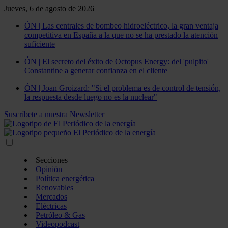
Jueves, 6 de agosto de 2026
ÓN | Las centrales de bombeo hidroeléctrico, la gran ventaja
competitiva en España a la que no se ha prestado la atención
suficiente
ÓN | El secreto del éxito de Octopus Energy: del 'pulpito'
Constantine a generar confianza en el cliente
ÓN | Joan Groizard: "Si el problema es de control de tensión,
la respuesta desde luego no es la nuclear"
Suscríbete a nuestra Newsletter
Secciones
Opinión
Política energética
Renovables
Mercados
Eléctricas
Petróleo & Gas
Videopodcast