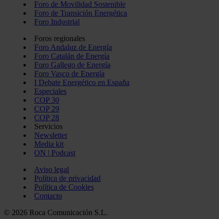
Foro de Movilidad Sostenible
Foro de Transición Energética
Foro Industrial
Foros regionales
Foro Andaluz de Energía
Foro Catalán de Energía
Foro Gallego de Energía
Foro Vasco de Energía
I Debate Energético en España
Especiales
COP 30
COP 29
COP 28
Servicios
Newsletter
Media kit
ON | Podcast
Aviso legal
Política de privacidad
Política de Cookies
Contacto
© 2026 Roca Comunicación S.L.