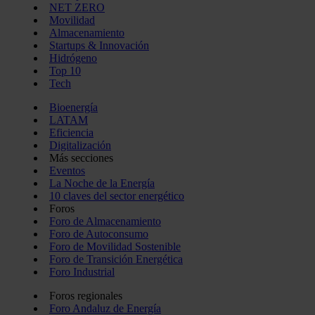
NET ZERO
Movilidad
Almacenamiento
Startups & Innovación
Hidrógeno
Top 10
Tech
Bioenergía
LATAM
Eficiencia
Digitalización
Más secciones
Eventos
La Noche de la Energía
10 claves del sector energético
Foros
Foro de Almacenamiento
Foro de Autoconsumo
Foro de Movilidad Sostenible
Foro de Transición Energética
Foro Industrial
Foros regionales
Foro Andaluz de Energía