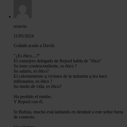
sitio web con nuestros partners de redes sociales, publicida
análisis web, quienes pueden combinarla con otra informació
haya proporcionado o que hayan recopilado a partir del uso 
hecho de sus servicios.
octavio
11/05/2024
Goliath acuda a David.
"¿Es ético....?"
El consejero delegado de Repsol habla de "ética"
Su tono condescendiente, es ético ?
Su salario, es ético?
El calentamiento q vivimos de la industria q lea hace
millonarios, es ético ?
Su modo de vida, es ético?
Ha perdido el rumbo.
Y Repsol con él.
Sr Bufrau, mucho está tardando en destituir a este señor fuera
de contexto.