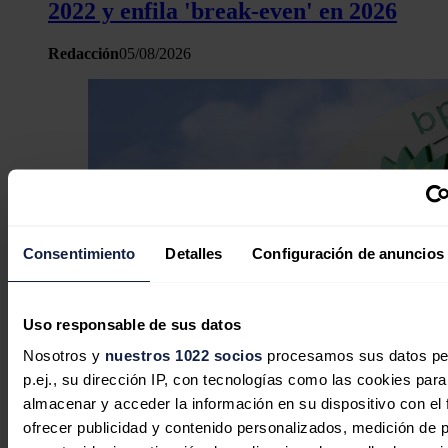
2022 y enfila 'break-even' en 2026
Redacción
05/08/2026
Consentimiento
Detalles
Configuración de anuncios
Uso responsable de sus datos
Nosotros y
nuestros 1022 socios
procesamos sus datos pe
BP gana un 235% más hasta junio
p.ej., su dirección IP, con tecnologías como las cookies para
ante la subida del precio del petróleo
almacenar y acceder la información en su dispositivo con el 
ofrecer publicidad y contenido personalizados, medición de p
Redacción
04/08/2026