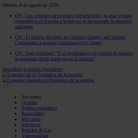
Sábado, 8 de agosto de 2026
ÓN | Las centrales de bombeo hidroeléctrico, la gran ventaja
competitiva en España a la que no se ha prestado la atención
suficiente
ÓN | El secreto del éxito de Octopus Energy: del 'pulpito'
Constantine a generar confianza en el cliente
ÓN | Joan Groizard: "Si el problema es de control de tensión,
la respuesta desde luego no es la nuclear"
Suscríbete a nuestra Newsletter
Secciones
Opinión
Política energética
Renovables
Mercados
Eléctricas
Petróleo & Gas
Videopodcast