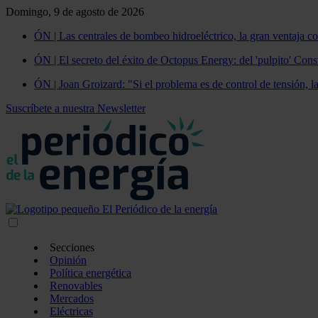
Domingo, 9 de agosto de 2026
ÓN | Las centrales de bombeo hidroeléctrico, la gran ventaja co
ÓN | El secreto del éxito de Octopus Energy: del 'pulpito' Const
ÓN | Joan Groizard: "Si el problema es de control de tensión, l
Suscríbete a nuestra Newsletter
Secciones
Opinión
Política energética
Renovables
Mercados
Eléctricas