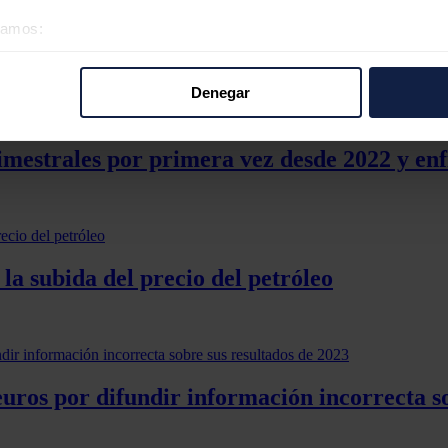
éramos:
 los 39,7 millones de euros, frente a los 28,9 millones de 2021
que de
ños.
 sobre su ubicación geográfica que puede tener una precisión d
tivo analizándolo activamente para buscar características específ
Denegar
re cómo se procesan sus datos personales y establezca sus pr
rar su consentimiento en cualquier momento en la Declaración d
mestrales por primera vez desde 2022 y enf
b se usan para personalizar el contenido y los anuncios, ofrecer
s, compartimos información sobre el uso que haga del sitio web 
 análisis web, quienes pueden combinarla con otra información q
r del uso que haya hecho de sus servicios.
a subida del precio del petróleo
ros por difundir información incorrecta so