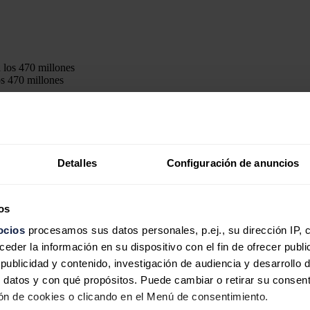
os 470 millones
tado neto en 2022, al alcanzar los 470,93 millones de euros
, frente 
Detalles
Configuración de anuncios
, la
cifra de negocio
fue un
92%
superior a la de 2021 y alcanzó lo
s 1
os
ocios
procesamos sus datos personales, p.ej., su dirección IP, 
der la información en su dispositivo con el fin de ofrecer publi
ya), fue de 623,2 millones de euros en 2022, un 933% más que en el eje
ublicidad y contenido, investigación de audiencia y desarrollo d
 datos y con qué propósitos. Puede cambiar o retirar su consent
anta de ecoáridos
n de cookies o clicando en el Menú de consentimiento.
 Europea para el diseño y la construcción de una planta para la fabric