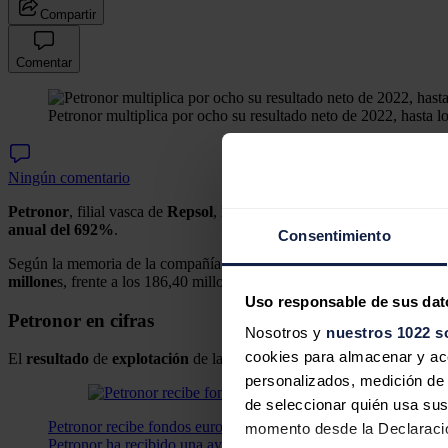
Compartir
Comentar
Petronor multiplica por ocho su resultado neto de 2022, hasta l
Ningún comentario
Petronor
, filial vasca de
Repsol
,
ha multiplicado por ocho su resul
anual del 692%
.
Consentimiento
Según la memoria de la compañía correspondiente al pasado ejercicio
millone
s, frente a los 186,40 millones de 2021.
Uso responsable de sus dat
Petronor en cifras
Nosotros y
nuestros 1022 s
cookies para almacenar y acce
El
resultado
de
explotación
de la empresa, ubicada en Muskiz (Vizca
personalizados, medición de p
de seleccionar quién usa sus
Petronor recibe fondos europeos para la construcción de una pl
momento desde la Declaració
Petronor ha recibido una ayuda de 282.000 euros de la Comisión