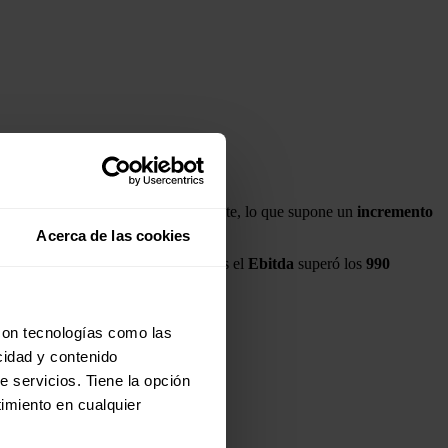
a los 59,40 millones del año precedente, lo que supone un
incremento
Acerca de las cookies
0.074,84 millones de euros
, mientras el
Ebitda
superó los
990
con tecnologías como las
cidad y contenido
rcicio precedente (60,30 millones).
e servicios. Tiene la opción
imiento en cualquier
ación de ecoáridos.