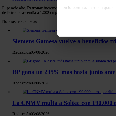
Si lo permite, también quisi
El pasado año,
Petronor
incrementó un
37,3% sus inversiones, hasta
de Petronor ascendía a 1.002 empleados, con una edad media de 45 a
Recopilar información
Identificar su disposi
Noticias relacionadas
Obtenga más información sob
datos
. Puede cambiar o reti
Siemens Gamesa vuelve a beneficios tri
Las cookies de este sitio we
Redacción
05/08/2026
y analizar el tráfico. Ademá
redes sociales, publicidad y
que hayan recopilado a parti
BP gana un 235% más hasta junio ante l
Redacción
04/08/2026
La CNMV multa a Soltec con 190.000 eu
Redacción
03/08/2026