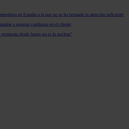
mpetitiva en España a la que no se ha prestado la atención suficiente
antine a generar confianza en el cliente
a respuesta desde luego no es la nuclear"