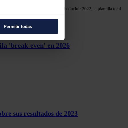
stinó a estos proyectos en 2021. Al concluir 2022, la plantilla total
e varios metros
icas (huellas digitales)
Permitir todas
eferencias en la
sección de
e cookies.
ila 'break-even' en 2026
 funciones de redes sociales
con nuestros partners de
ue les haya proporcionado o
bre sus resultados de 2023