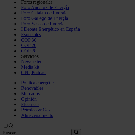
Foros regionales
Foro Andaluz de Energía
Foro Catalán de Energía
Foro Gallego de Energía
Foro Vasco de Energía
I Debate Energético en España
Especiales
COP 30
COP 29
COP 28
Servicios
Newsletter
Media kit
ON | Podcast
Política energética
Renovables
Mercados
Opinión
Eléctricas
Petróleo & Gas
Almacenamiento
Buscar