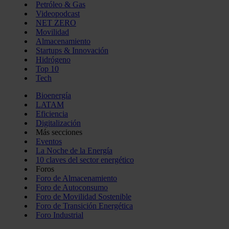
Petróleo & Gas
Videopodcast
NET ZERO
Movilidad
Almacenamiento
Startups & Innovación
Hidrógeno
Top 10
Tech
Bioenergía
LATAM
Eficiencia
Digitalización
Más secciones
Eventos
La Noche de la Energía
10 claves del sector energético
Foros
Foro de Almacenamiento
Foro de Autoconsumo
Foro de Movilidad Sostenible
Foro de Transición Energética
Foro Industrial