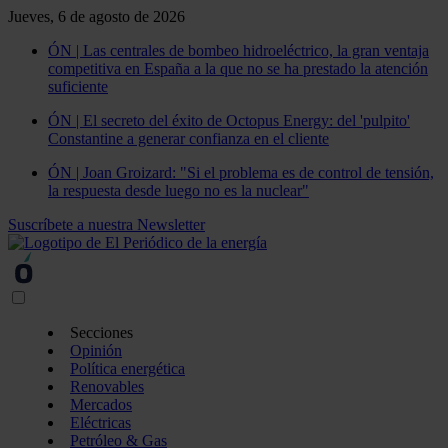
Jueves, 6 de agosto de 2026
ÓN | Las centrales de bombeo hidroeléctrico, la gran ventaja
competitiva en España a la que no se ha prestado la atención
suficiente
ÓN | El secreto del éxito de Octopus Energy: del 'pulpito'
Constantine a generar confianza en el cliente
ÓN | Joan Groizard: "Si el problema es de control de tensión,
la respuesta desde luego no es la nuclear"
Suscríbete a nuestra Newsletter
Secciones
Opinión
Política energética
Renovables
Mercados
Eléctricas
Petróleo & Gas