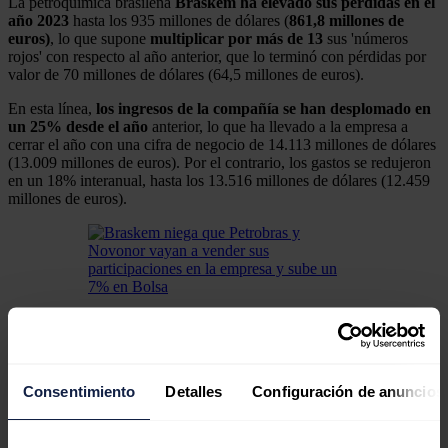
La petroquímica brasileña
Braskem ha elevado sus pérdidas en el
año 2023
hasta los 935 millones de dólares (
861,8 millones de
euros)
, lo que supone
multiplicar por más de 13
sus 'números
rojos' con respecto al año anterior, que lo terminó con pérdidas por
valor de 70 millones de dólares (64,5 millones de euros).
En esta línea,
los ingresos de la compañía se han desplomado en
un 25% desde el año
anterior, lo que ha llevado a la empresa a
cerrar el año con una cifra de negocio de 14.113 millones de dólares
(13.009 millones de euros). Por el contrario, los gastos se redujeron
en un 18% interanual, hasta los 13.516 millones de dólares (12.459
millones de euros).
Braskem niega que Petrobras y Novonor vayan a
vender sus participaciones en la empresa y sube un 7%
en Bolsa
Braskem ha negado que Petrobras y Novonor, que
Consentimiento
Detalles
Configuración de anuncios
poseen el 36,1% y el 50,1% de su capital social,
respectivamente, vayan a vender sus acciones.
La menor
facturación
se debe a los menores precios promedio de