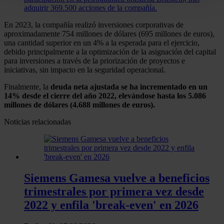
para buscar características específicas (huellas
adquirir 369.500 acciones de la compañía.
digitales)
En 2023, la compañía realizó inversiones corporativas de
Obtenga más información sobre cómo se procesan sus
aproximadamente 754 millones de dólares (695 millones de euros),
datos personales y establezca sus preferencias en la
una cantidad superior en un 4% a la esperada para el ejercicio,
debido principalmente a la optimización de la asignación del capital
sección de datos
. Puede cambiar o retirar su
para inversiones a través de la priorización de proyectos e
consentimiento en cualquier momento en la Declaración
iniciativas, sin impacto en la seguridad operacional.
de cookies.
Finalmente, la
deuda neta ajustada se ha incrementado en un
14% desde el cierre del año 2022, elevándose hasta los 5.086
Las cookies de este sitio web se usan para personalizar
millones de dólares (4.688 millones de euros).
el contenido y los anuncios, ofrecer funciones de redes
Noticias relacionadas
sociales y analizar el tráfico. Además, compartimos
información sobre el uso que haga del sitio web con
nuestros partners de redes sociales, publicidad y análisis
web, quienes pueden combinarla con otra información
que les haya proporcionado o que hayan recopilado a
Siemens Gamesa vuelve a beneficios
partir del uso que haya hecho de sus servicios.
trimestrales por primera vez desde
2022 y enfila 'break-even' en 2026