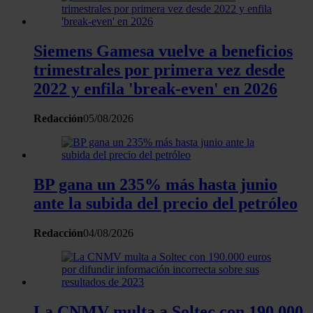
analizar el tráfico. Además, compartimos información sobre 
uso que haga del sitio web con nuestros partners de redes
sociales, publicidad y análisis web, quienes pueden combina
Siemens Gamesa vuelve a beneficios
con otra información que les haya proporcionado o que haya
trimestrales por primera vez desde
recopilado a partir del uso que haya hecho de sus servicios.
2022 y enfila 'break-even' en 2026
Redacción
05/08/2026
BP gana un 235% más hasta junio
ante la subida del precio del petróleo
Redacción
04/08/2026
La CNMV multa a Soltec con 190.000