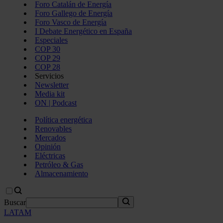
Foro Catalán de Energía
Foro Gallego de Energía
Foro Vasco de Energía
I Debate Energético en España
Especiales
COP 30
COP 29
COP 28
Servicios
Newsletter
Media kit
ON | Podcast
Política energética
Renovables
Mercados
Opinión
Eléctricas
Petróleo & Gas
Almacenamiento
Buscar
LATAM