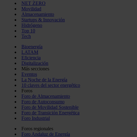
NET ZERO
Movilidad
Almacenamiento
Startups & Innovación
Hidrógeno
Top 10
Tech
Bioenergía
LATAM
Eficiencia
Digitalización
Más secciones
Eventos
La Noche de la Energía
10 claves del sector energético
Foros
Foro de Almacenamiento
Foro de Autoconsumo
Foro de Movilidad Sostenible
Foro de Transición Energética
Foro Industrial
Foros regionales
Foro Andaluz de Energía