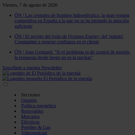
Viernes, 7 de agosto de 2026
ÓN | Las centrales de bombeo hidroeléctrico, la gran ventaja
competitiva en España a la que no se ha prestado la atención
suficiente
ÓN | El secreto del éxito de Octopus Energy: del 'pulpito'
Constantine a generar confianza en el cliente
ÓN | Joan Groizard: "Si el problema es de control de tensión,
la respuesta desde luego no es la nuclear"
Suscríbete a nuestra Newsletter
Secciones
Opinión
Política energética
Renovables
Mercados
Eléctricas
Petróleo & Gas
Videopodcast