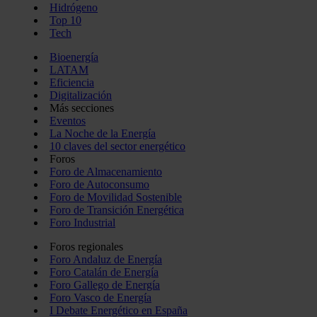
Hidrógeno
Top 10
Tech
Bioenergía
LATAM
Eficiencia
Digitalización
Más secciones
Eventos
La Noche de la Energía
10 claves del sector energético
Foros
Foro de Almacenamiento
Foro de Autoconsumo
Foro de Movilidad Sostenible
Foro de Transición Energética
Foro Industrial
Foros regionales
Foro Andaluz de Energía
Foro Catalán de Energía
Foro Gallego de Energía
Foro Vasco de Energía
I Debate Energético en España