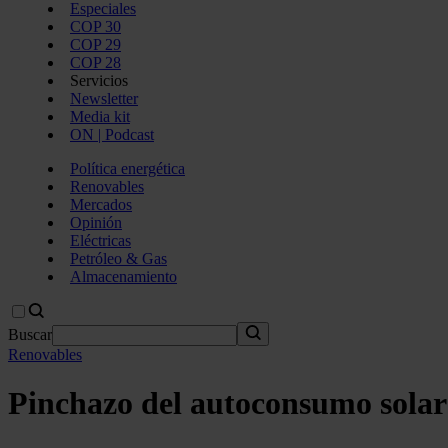
Especiales
COP 30
COP 29
COP 28
Servicios
Newsletter
Media kit
ON | Podcast
Política energética
Renovables
Mercados
Opinión
Eléctricas
Petróleo & Gas
Almacenamiento
Buscar
Renovables
Pinchazo del autoconsumo solar