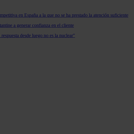
mpetitiva en España a la que no se ha prestado la atención suficiente
antine a generar confianza en el cliente
a respuesta desde luego no es la nuclear"