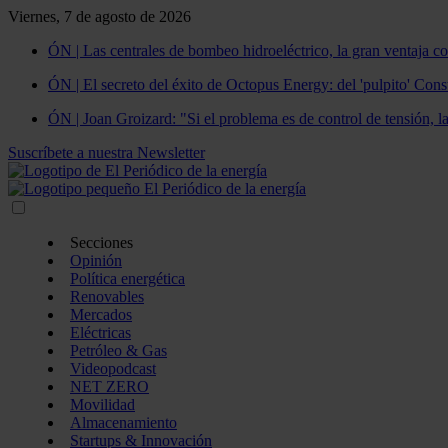
Viernes, 7 de agosto de 2026
ÓN | Las centrales de bombeo hidroeléctrico, la gran ventaja co
ÓN | El secreto del éxito de Octopus Energy: del 'pulpito' Const
ÓN | Joan Groizard: "Si el problema es de control de tensión, l
Suscríbete a nuestra Newsletter
Secciones
Opinión
Política energética
Renovables
Mercados
Eléctricas
Petróleo & Gas
Videopodcast
NET ZERO
Movilidad
Almacenamiento
Startups & Innovación