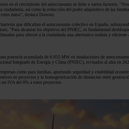
oceso en el crecimiento del autoconsumo se debe a varios factores. "
 la ciudadanía, así como la reducción del poder adquisitivo de las famili
estos datos", destaca Donoso.
 barreras que dificultan el autoconsumo colectivo en España, subrayand
eses. "Para alcanzar los objetivos del PNIEC, es fundamental desbloque
lineadas para ofrecer a la ciudadanía una alternativa realista y eficiente
 una potencia acumulada de 6.955 MW en instalaciones de autoconsumo. 
cional Integrado de Energía y Clima (PNIEC), revisados al alza en 2023, 
empresas como para familias, aportando seguridad y estabilidad económ
trativos en proyectos y la homogeneización de distancias entre genera
 un IVA del 0% a estos proyectos.