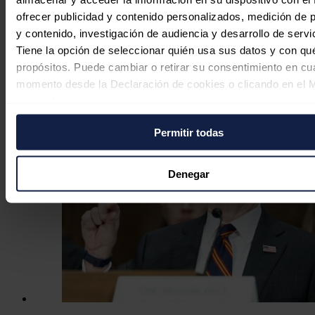
El petróleo Brent baja de 80 dólares
ofrecer publicidad y contenido personalizados, medición de p
ante la perspectiva de un acuerdo
y contenido, investigación de audiencia y desarrollo de servi
sobre Ormuz
Tiene la opción de seleccionar quién usa sus datos y con qu
propósitos. Puede cambiar o retirar su consentimiento en cu
Redacción
04/08/2026
momento desde la Declaración de cookies o clicando en el 
consentimiento.
Permitir todas
Si lo permite, también quisiéramos:
Recopilar información sobre su ubicación geográfica
puede tener una precisión de varios metros
Denegar
Identificar su dispositivo analizándolo activamente p
características específicas (huellas digitales)
Obtenga más información sobre cómo se procesan sus dato
personales y establezca sus preferencias en la
sección de 
Puede cambiar o retirar su consentimiento en cualquier mo
la Declaración de cookies.
Las cookies de este sitio web se usan para personalizar el c