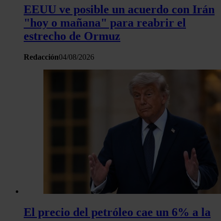
y los anuncios, ofrecer funciones de redes sociales y analiza
EEUU ve posible un acuerdo con Irán
tráfico. Además, compartimos información sobre el uso que 
"hoy o mañana" para reabrir el
sitio web con nuestros partners de redes sociales, publicida
estrecho de Ormuz
análisis web, quienes pueden combinarla con otra informació
haya proporcionado o que hayan recopilado a partir del uso 
Redacción
04/08/2026
hecho de sus servicios.
El precio del petróleo cae un 6% a la