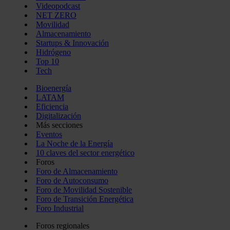
Videopodcast
NET ZERO
Movilidad
Almacenamiento
Startups & Innovación
Hidrógeno
Top 10
Tech
Bioenergía
LATAM
Eficiencia
Digitalización
Más secciones
Eventos
La Noche de la Energía
10 claves del sector energético
Foros
Foro de Almacenamiento
Foro de Autoconsumo
Foro de Movilidad Sostenible
Foro de Transición Energética
Foro Industrial
Foros regionales