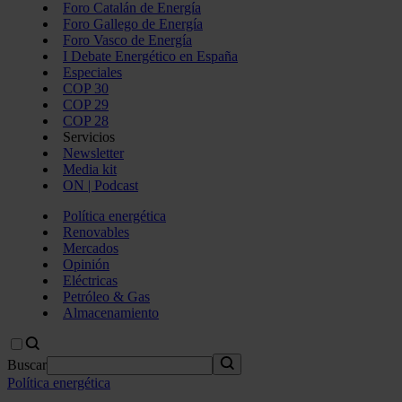
Foro Catalán de Energía
Foro Gallego de Energía
Foro Vasco de Energía
I Debate Energético en España
Especiales
COP 30
COP 29
COP 28
Servicios
Newsletter
Media kit
ON | Podcast
Política energética
Renovables
Mercados
Opinión
Eléctricas
Petróleo & Gas
Almacenamiento
Buscar
Política energética