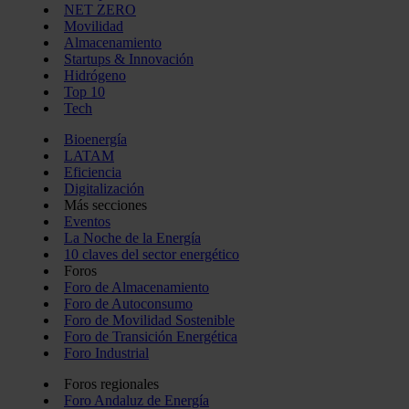
NET ZERO
Movilidad
Almacenamiento
Startups & Innovación
Hidrógeno
Top 10
Tech
Bioenergía
LATAM
Eficiencia
Digitalización
Más secciones
Eventos
La Noche de la Energía
10 claves del sector energético
Foros
Foro de Almacenamiento
Foro de Autoconsumo
Foro de Movilidad Sostenible
Foro de Transición Energética
Foro Industrial
Foros regionales
Foro Andaluz de Energía