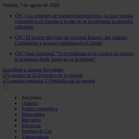
Viernes, 7 de agosto de 2026
ÓN | Las centrales de bombeo hidroeléctrico, la gran ventaja
competitiva en España a la que no se ha prestado la atención
suficiente
ÓN | El secreto del éxito de Octopus Energy: del 'pulpito'
Constantine a generar confianza en el cliente
ÓN | Joan Groizard: "Si el problema es de control de tensión,
la respuesta desde luego no es la nuclear"
Suscríbete a nuestra Newsletter
Secciones
Opinión
Política energética
Renovables
Mercados
Eléctricas
Petróleo & Gas
Videopodcast