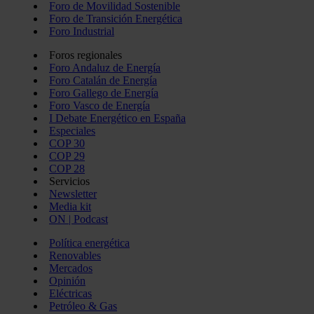
Foro de Movilidad Sostenible
Foro de Transición Energética
Foro Industrial
Foros regionales
Foro Andaluz de Energía
Foro Catalán de Energía
Foro Gallego de Energía
Foro Vasco de Energía
I Debate Energético en España
Especiales
COP 30
COP 29
COP 28
Servicios
Newsletter
Media kit
ON | Podcast
Política energética
Renovables
Mercados
Opinión
Eléctricas
Petróleo & Gas