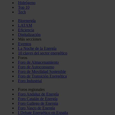
Hidrógeno
Top 10
Tech
Bioenergía
LATAM
Eficiencia
Digitalización
Más secciones
Eventos
La Noche de la Energía
10 claves del sector energético
Foros
Foro de Almacenamiento
Foro de Autoconsumo
Foro de Movilidad Sostenible
Foro de Transición Energética
Foro Industrial
Foros regionales
Foro Andaluz de Energía
Foro Catalán de Energía
Foro Gallego de Energía
Foro Vasco de Energía
I Debate Energético en España