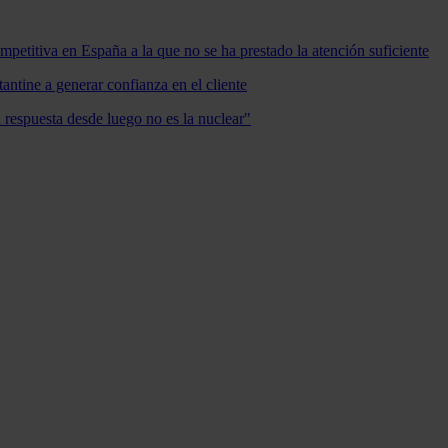
mpetitiva en España a la que no se ha prestado la atención suficiente
antine a generar confianza en el cliente
a respuesta desde luego no es la nuclear"