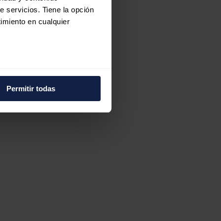
e servicios. Tiene la opción
imiento en cualquier
e varios metros
icas (huellas digitales)
Permitir todas
eferencias en la
sección de
e cookies.
 funciones de redes sociales
con nuestros partners de
ue les haya proporcionado o