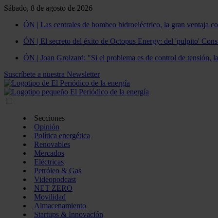
Sábado, 8 de agosto de 2026
ÓN | Las centrales de bombeo hidroeléctrico, la gran ventaja co
ÓN | El secreto del éxito de Octopus Energy: del 'pulpito' Const
ÓN | Joan Groizard: "Si el problema es de control de tensión, l
Suscríbete a nuestra Newsletter
Secciones
Opinión
Política energética
Renovables
Mercados
Eléctricas
Petróleo & Gas
Videopodcast
NET ZERO
Movilidad
Almacenamiento
Startups & Innovación