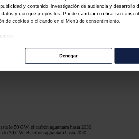
ublicidad y contenido, investigación de audiencia y desarrollo d
 datos y con qué propósitos. Puede cambiar o retirar su consent
n de cookies o clicando en el Menú de consentimiento.
éramos:
 sobre su ubicación geográfica que puede tener una precisión d
tivo analizándolo activamente para buscar características específ
Denegar
re cómo se procesan sus datos personales y establezca sus pr
rar su consentimiento en cualquier momento en la Declaración d
b se usan para personalizar el contenido y los anuncios, ofrecer
s, compartimos información sobre el uso que haga del sitio web 
 análisis web, quienes pueden combinarla con otra información q
r del uso que haya hecho de sus servicios.
a lo 50 GW; el carbón aguantará hasta 2030