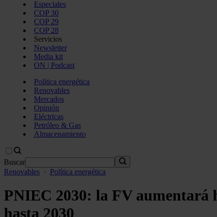
Especiales
COP 30
COP 29
COP 28
Servicios
Newsletter
Media kit
ON | Podcast
Política energética
Renovables
Mercados
Opinión
Eléctricas
Petróleo & Gas
Almacenamiento
Buscar
Renovables
·
Política energética
PNIEC 2030: la FV aumentará ha
hasta 2030