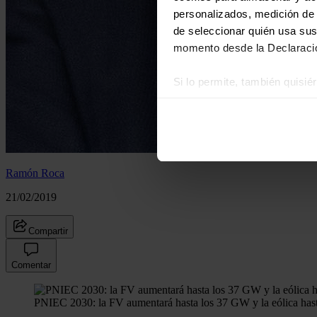
personalizados, medición de p
de seleccionar quién usa sus
momento desde la Declaració
Si lo permite, también quisi
Recopilar información
Identificar su disposi
Obtenga más información sob
datos
. Puede cambiar o reti
Ramón Roca
Las cookies de este sitio we
21/02/2019
y analizar el tráfico. Ademá
redes sociales, publicidad y
Compartir
que hayan recopilado a parti
Comentar
PNIEC 2030: la FV aumentará hasta los 37 GW y la eólica hast