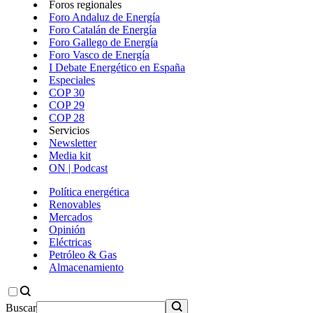
Foros regionales
Foro Andaluz de Energía
Foro Catalán de Energía
Foro Gallego de Energía
Foro Vasco de Energía
I Debate Energético en España
Especiales
COP 30
COP 29
COP 28
Servicios
Newsletter
Media kit
ON | Podcast
Política energética
Renovables
Mercados
Opinión
Eléctricas
Petróleo & Gas
Almacenamiento
Buscar