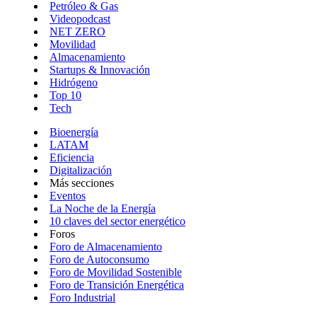
Petróleo & Gas
Videopodcast
NET ZERO
Movilidad
Almacenamiento
Startups & Innovación
Hidrógeno
Top 10
Tech
Bioenergía
LATAM
Eficiencia
Digitalización
Más secciones
Eventos
La Noche de la Energía
10 claves del sector energético
Foros
Foro de Almacenamiento
Foro de Autoconsumo
Foro de Movilidad Sostenible
Foro de Transición Energética
Foro Industrial