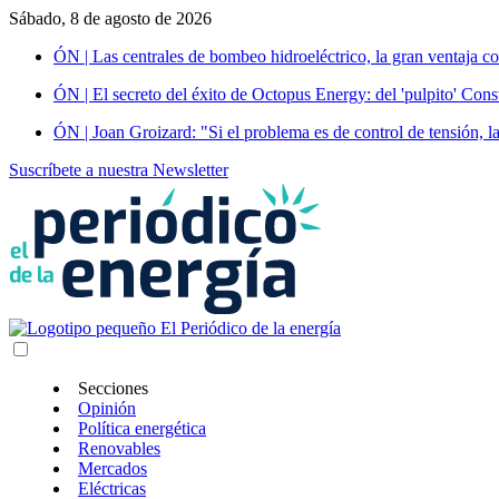
Sábado, 8 de agosto de 2026
ÓN | Las centrales de bombeo hidroeléctrico, la gran ventaja co
ÓN | El secreto del éxito de Octopus Energy: del 'pulpito' Const
ÓN | Joan Groizard: "Si el problema es de control de tensión, l
Suscríbete a nuestra Newsletter
Secciones
Opinión
Política energética
Renovables
Mercados
Eléctricas