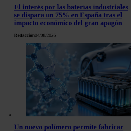
El interés por las baterías industriales
se dispara un 75% en España tras el
impacto económico del gran apagón
Redacción
04/08/2026
Un nuevo polímero permite fabricar