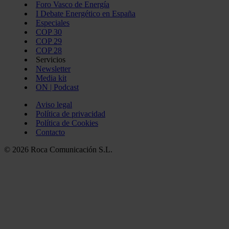
Foro Vasco de Energía
I Debate Energético en España
Especiales
COP 30
COP 29
COP 28
Servicios
Newsletter
Media kit
ON | Podcast
Aviso legal
Política de privacidad
Política de Cookies
Contacto
© 2026 Roca Comunicación S.L.