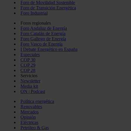
Foro de Movilidad Sostenible
Foro de Transición Energética
Foro Industrial
Foros regionales
Foro Andaluz de Energía
Foro Catalán de Energía
Foro Gallego de Energía
Foro Vasco de Energía
I Debate Energético en España
Especiales
COP 30
COP 29
COP 28
Servicios
Newsletter
Media kit
ON | Podcast
Política energética
Renovables
Mercados
Opinión
Eléctricas
Petróleo & Gas