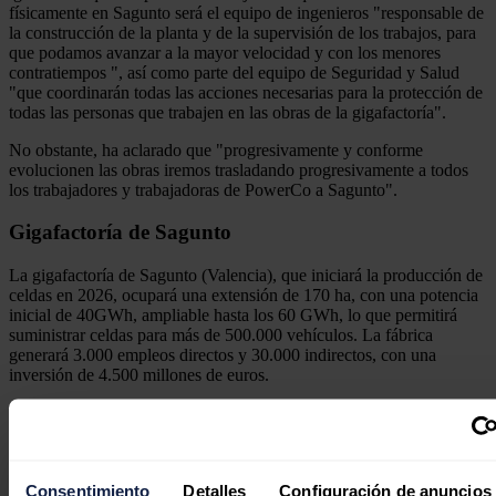
físicamente en Sagunto será el equipo de ingenieros "responsable de
la construcción de la planta y de la supervisión de los trabajos, para
que podamos avanzar a la mayor velocidad y con los menores
contratiempos ", así como parte del equipo de Seguridad y Salud
"que coordinarán todas las acciones necesarias para la protección de
todas las personas que trabajen en las obras de la gigafactoría".
No obstante, ha aclarado que "progresivamente y conforme
evolucionen las obras iremos trasladando progresivamente a todos
los trabajadores y trabajadoras de PowerCo a Sagunto".
Gigafactoría de Sagunto
La gigafactoría de Sagunto (Valencia), que iniciará la producción de
celdas en 2026, ocupará una extensión de 170 ha, con una potencia
inicial de 40GWh, ampliable hasta los 60 GWh, lo que permitirá
suministrar celdas para más de 500.000 vehículos. La fábrica
generará 3.000 empleos directos y 30.000 indirectos, con una
inversión de 4.500 millones de euros.
En sus inmediaciones se ubicará un parque de proveedores con una
extensión aproximada de otras 170 ha y el centro de formación
Battery Campus, que se convertirá en una referencia para la
producción y diseño de baterías.
Consentimiento
Detalles
Configuración de anuncios