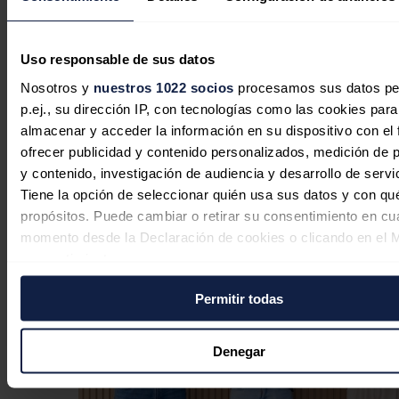
Noticias relacionadas
Uso responsable de sus datos
Nosotros y
nuestros 1022 socios
procesamos sus datos pe
La inversión energética en España
p.ej., su dirección IP, con tecnologías como las cookies para
almacenar y acceder la información en su dispositivo con el 
cambia de rumbo: las baterías y las
ofrecer publicidad y contenido personalizados, medición de p
redes sustituyen al boom renovable
y contenido, investigación de audiencia y desarrollo de servi
Tiene la opción de seleccionar quién usa sus datos y con qu
Sandra Acosta
07/08/2026
propósitos. Puede cambiar o retirar su consentimiento en cu
momento desde la Declaración de cookies o clicando en el 
consentimiento.
Permitir todas
Si lo permite, también quisiéramos:
Recopilar información sobre su ubicación geográfica
puede tener una precisión de varios metros
Denegar
Identificar su dispositivo analizándolo activamente p
características específicas (huellas digitales)